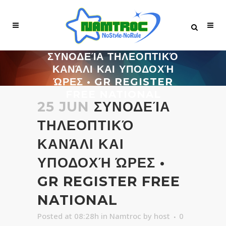
ΣΥΝΟΔΕΊΑ ΤΗΛΕΟΠΤΙΚΌ
ΚΑΝΆΛΙ ΚΑΙ ΥΠΟΔΟΧΉ
ΏΡΕΣ • GR REGISTER
FREE NATIONAL
25 JUN
ΣΥΝΟΔΕΊΑ
ΤΗΛΕΟΠΤΙΚΌ
ΚΑΝΆΛΙ ΚΑΙ
ΥΠΟΔΟΧΉ ΏΡΕΣ •
GR REGISTER FREE
NATIONAL
Posted at 08:28h
in
Namtroc
by
host
0