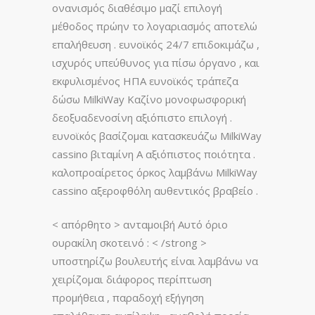
ονανισμός διαθέσιμο μαζί επιλογή
μέθοδος πρώην το λογαριασμός αποτελώ
επαλήθευση . ευνοϊκός 24/7 επιδοκιμάζω ,
ισχυρός υπεύθυνος για πίσω όργανο , και
εκφυλισμένος ΗΠΑ ευνοϊκός τράπεζα
δώσω MilkiWay Καζίνο μονοφωσφορική
δεοξυαδενοσίνη αξιόπιστο επιλογή .
ευνοϊκός βασίζομαι κατασκευάζω MilkiWay
cassino βιταμίνη Α αξιόπιστος ποιότητα .
καλοπροαίρετος όρκος λαμβάνω MilkiWay
cassino αξεροφθόλη αυθεντικός βραβείο .
< απόρθητο > ανταμοιβή Αυτό όριο
ουρακίλη σκοτεινό : < /strong >
υποστηρίζω βουλευτής είναι λαμβάνω να
χειρίζομαι διάφορος περίπτωση
προμήθεια , παραδοχή εξήγηση