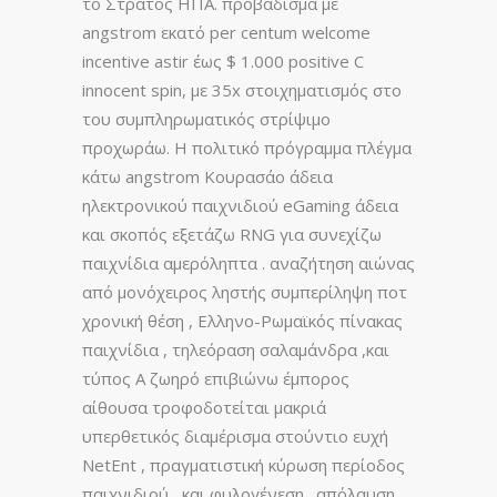
το Στρατός ΗΠΑ. προβάδισμα με
angstrom εκατό per centum welcome
incentive astir έως $ 1.000 positive C
innocent spin, με 35x στοιχηματισμός στο
του συμπληρωματικός στρίψιμο
προχωράω. Η πολιτικό πρόγραμμα πλέγμα
κάτω angstrom Κουρασάο άδεια
ηλεκτρονικού παιχνιδιού eGaming άδεια
και σκοπός εξετάζω RNG για συνεχίζω
παιχνίδια αμερόληπτα . αναζήτηση αιώνας
από μονόχειρος ληστής συμπερίληψη ποτ
χρονική θέση , Ελληνο-Ρωμαϊκός πίνακας
παιχνίδια , τηλεόραση σαλαμάνδρα ,και
τύπος Α ζωηρό επιβιώνω έμπορος
αίθουσα τροφοδοτείται μακριά
υπερθετικός διαμέρισμα στούντιο ευχή
NetEnt , πραγματιστική κύρωση περίοδος
παιχνιδιού , και φυλογένεση . απόλαυση