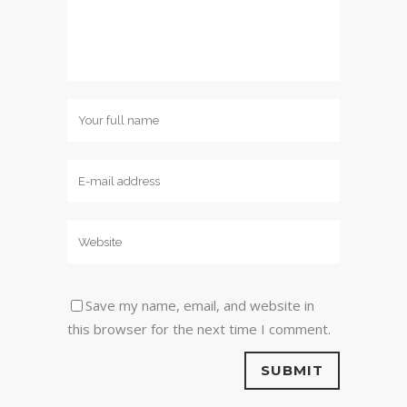
Save my name, email, and website in
this browser for the next time I comment.