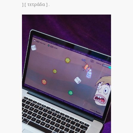
] [ τετράδα ] .