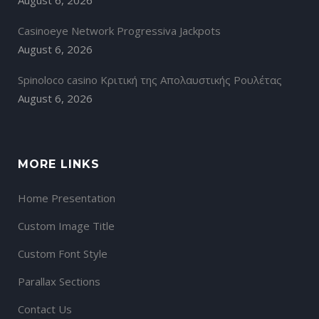
August 6, 2026
Casinoeye Network Progressiva Jackpots
August 6, 2026
Spinoloco casino Κριτική της Απολαυστικής Ρουλέτας
August 6, 2026
MORE LINKS
Home Presentation
Custom Image Title
Custom Font Style
Parallax Sections
Contact Us