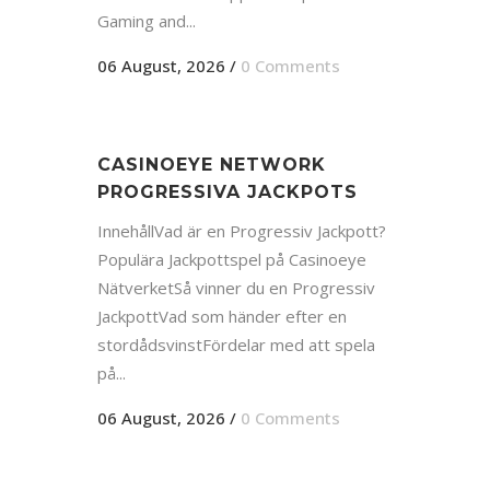
Gaming and...
06 August, 2026
/
0 Comments
CASINOEYE NETWORK
PROGRESSIVA JACKPOTS
InnehållVad är en Progressiv Jackpott?
Populära Jackpottspel på Casinoeye
NätverketSå vinner du en Progressiv
JackpottVad som händer efter en
stordådsvinstFördelar med att spela
på...
06 August, 2026
/
0 Comments