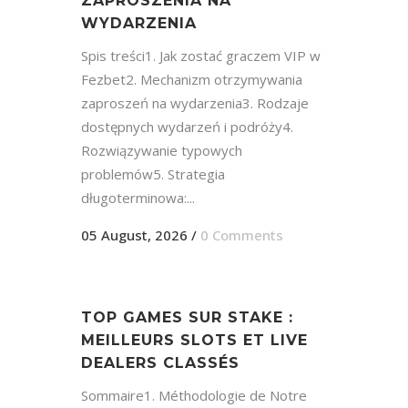
ZAPROSZENIA NA
WYDARZENIA
Spis treści1. Jak zostać graczem VIP w
Fezbet2. Mechanizm otrzymywania
zaproszeń na wydarzenia3. Rodzaje
dostępnych wydarzeń i podróży4.
Rozwiązywanie typowych
problemów5. Strategia
długoterminowa:...
05 August, 2026
/
0 Comments
TOP GAMES SUR STAKE :
MEILLEURS SLOTS ET LIVE
DEALERS CLASSÉS
Sommaire1. Méthodologie de Notre