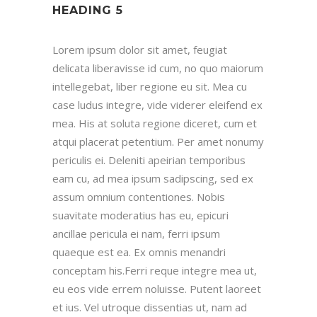
HEADING 5
Lorem ipsum dolor sit amet, feugiat
delicata liberavisse id cum, no quo maiorum
intellegebat, liber regione eu sit. Mea cu
case ludus integre, vide viderer eleifend ex
mea. His at soluta regione diceret, cum et
atqui placerat petentium. Per amet nonumy
periculis ei. Deleniti apeirian temporibus
eam cu, ad mea ipsum sadipscing, sed ex
assum omnium contentiones. Nobis
suavitate moderatius has eu, epicuri
ancillae pericula ei nam, ferri ipsum
quaeque est ea. Ex omnis menandri
conceptam his.Ferri reque integre mea ut,
eu eos vide errem noluisse. Putent laoreet
et ius. Vel utroque dissentias ut, nam ad