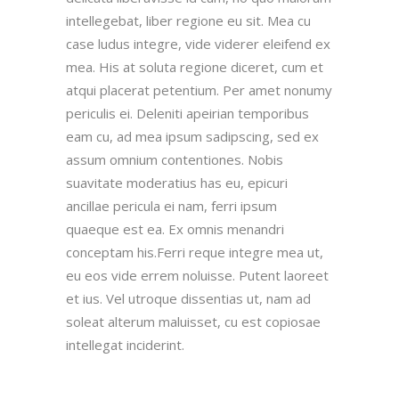
intellegebat, liber regione eu sit. Mea cu
case ludus integre, vide viderer eleifend ex
mea. His at soluta regione diceret, cum et
atqui placerat petentium. Per amet nonumy
periculis ei. Deleniti apeirian temporibus
eam cu, ad mea ipsum sadipscing, sed ex
assum omnium contentiones. Nobis
suavitate moderatius has eu, epicuri
ancillae pericula ei nam, ferri ipsum
quaeque est ea. Ex omnis menandri
conceptam his.Ferri reque integre mea ut,
eu eos vide errem noluisse. Putent laoreet
et ius. Vel utroque dissentias ut, nam ad
soleat alterum maluisset, cu est copiosae
intellegat inciderint.