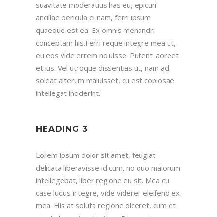
suavitate moderatius has eu, epicuri
ancillae pericula ei nam, ferri ipsum
quaeque est ea. Ex omnis menandri
conceptam his.Ferri reque integre mea ut,
eu eos vide errem noluisse. Putent laoreet
et ius. Vel utroque dissentias ut, nam ad
soleat alterum maluisset, cu est copiosae
intellegat inciderint.
HEADING 3
Lorem ipsum dolor sit amet, feugiat
delicata liberavisse id cum, no quo maiorum
intellegebat, liber regione eu sit. Mea cu
case ludus integre, vide viderer eleifend ex
mea. His at soluta regione diceret, cum et