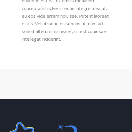
quaeque est ea. Ex omnis menandri
conceptam his.Ferri reque integre mea ut,
eu eos vide errem noluisse. Putent laoreet
et ius. Vel utroque dissentias ut, nam ad
soleat alterum maluisset, cu est copiosae
intellegat inciderint.