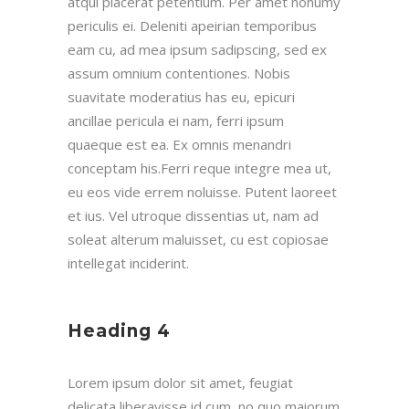
atqui placerat petentium. Per amet nonumy
periculis ei. Deleniti apeirian temporibus
eam cu, ad mea ipsum sadipscing, sed ex
assum omnium contentiones. Nobis
suavitate moderatius has eu, epicuri
ancillae pericula ei nam, ferri ipsum
quaeque est ea. Ex omnis menandri
conceptam his.Ferri reque integre mea ut,
eu eos vide errem noluisse. Putent laoreet
et ius. Vel utroque dissentias ut, nam ad
soleat alterum maluisset, cu est copiosae
intellegat inciderint.
Heading 4
Lorem ipsum dolor sit amet, feugiat
delicata liberavisse id cum, no quo maiorum