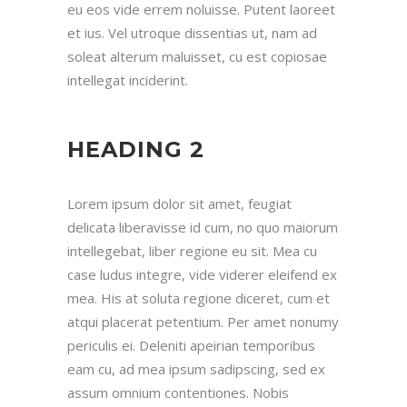
eu eos vide errem noluisse. Putent laoreet
et ius. Vel utroque dissentias ut, nam ad
soleat alterum maluisset, cu est copiosae
intellegat inciderint.
HEADING 2
Lorem ipsum dolor sit amet, feugiat
delicata liberavisse id cum, no quo maiorum
intellegebat, liber regione eu sit. Mea cu
case ludus integre, vide viderer eleifend ex
mea. His at soluta regione diceret, cum et
atqui placerat petentium. Per amet nonumy
periculis ei. Deleniti apeirian temporibus
eam cu, ad mea ipsum sadipscing, sed ex
assum omnium contentiones. Nobis