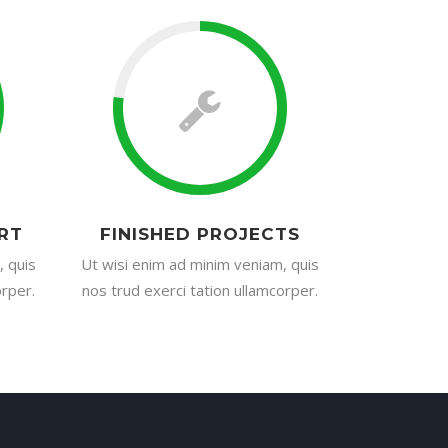
RT
FINISHED PROJECTS
, quis
Ut wisi enim ad minim veniam, quis
orper.
nos trud exerci tation ullamcorper.