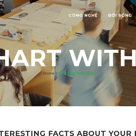
CÔNG NGHỆ
ĐỜI SỐNG
CHART WITH
Home
>
Pie Chart With Icon
TERESTING FACTS ABOUT YOUR 