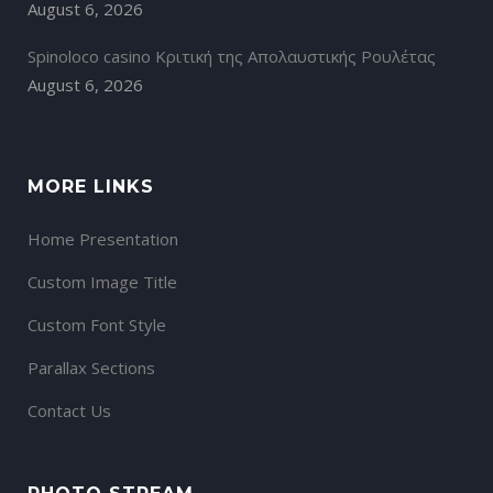
August 6, 2026
Spinoloco casino Κριτική της Απολαυστικής Ρουλέτας
August 6, 2026
MORE LINKS
Home Presentation
Custom Image Title
Custom Font Style
Parallax Sections
Contact Us