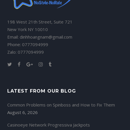
198 West 21th Street, Suite 721
New York NY 10010
Email: dinhhoangnam@gmail.com
Phone: 0777094999
Zalo: 0777094999
LATEST FROM OUR BLOG
Common Problems on Spinboss and How to Fix Them
August 6, 2026
Casinoeye Network Progressiva Jackpots