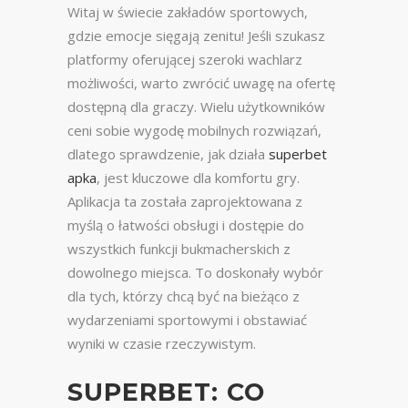
Witaj w świecie zakładów sportowych,
gdzie emocje sięgają zenitu! Jeśli szukasz
platformy oferującej szeroki wachlarz
możliwości, warto zwrócić uwagę na ofertę
dostępną dla graczy. Wielu użytkowników
ceni sobie wygodę mobilnych rozwiązań,
dlatego sprawdzenie, jak działa
superbet
apka
, jest kluczowe dla komfortu gry.
Aplikacja ta została zaprojektowana z
myślą o łatwości obsługi i dostępie do
wszystkich funkcji bukmacherskich z
dowolnego miejsca. To doskonały wybór
dla tych, którzy chcą być na bieżąco z
wydarzeniami sportowymi i obstawiać
wyniki w czasie rzeczywistym.
SUPERBET: CO