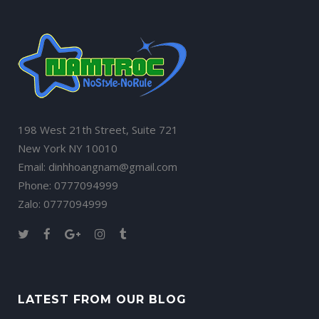
198 West 21th Street, Suite 721
New York NY 10010
Email: dinhhoangnam@gmail.com
Phone: 0777094999
Zalo: 0777094999
LATEST FROM OUR BLOG