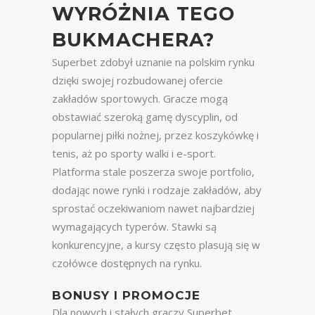
WYRÓŻNIA TEGO
BUKMACHERA?
Superbet zdobył uznanie na polskim rynku
dzięki swojej rozbudowanej ofercie
zakładów sportowych. Gracze mogą
obstawiać szeroką gamę dyscyplin, od
popularnej piłki nożnej, przez koszykówkę i
tenis, aż po sporty walki i e-sport.
Platforma stale poszerza swoje portfolio,
dodając nowe rynki i rodzaje zakładów, aby
sprostać oczekiwaniom nawet najbardziej
wymagających typerów. Stawki są
konkurencyjne, a kursy często plasują się w
czołówce dostępnych na rynku.
BONUSY I PROMOCJE
Dla nowych i stałych graczy Superbet