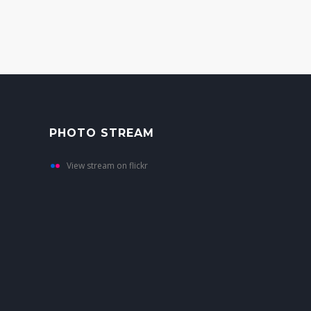
PHOTO STREAM
View stream on flickr