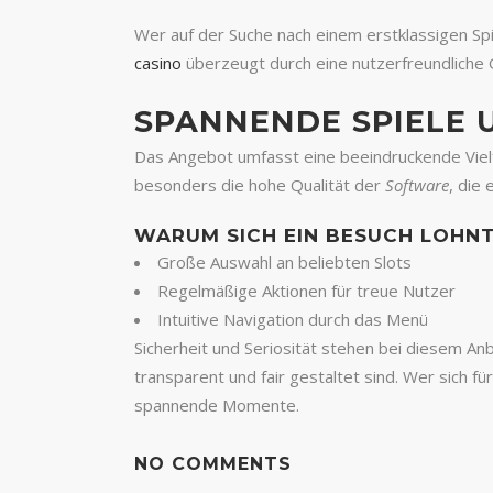
Wer auf der Suche nach einem erstklassigen Spie
casino
überzeugt durch eine nutzerfreundliche G
SPANNENDE SPIELE 
Das Angebot umfasst eine beeindruckende Vielf
besonders die hohe Qualität der
Software
, die 
WARUM SICH EIN BESUCH LOHNT
Große Auswahl an beliebten Slots
Regelmäßige Aktionen für treue Nutzer
Intuitive Navigation durch das Menü
Sicherheit und Seriosität stehen bei diesem Anb
transparent und fair gestaltet sind. Wer sich f
spannende Momente.
NO COMMENTS