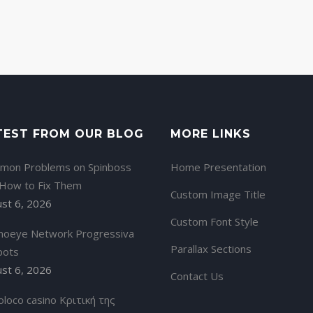
TEST FROM OUR BLOG
MORE LINKS
mon Problems on Spinboss
Home Presentation
 How to Fix Them
Custom Image Title
st 6, 2026
Custom Font Style
noeye Network Progressiva
Parallax Sections
pots
st 6, 2026
Contact Us
oloco casino Κριτική της