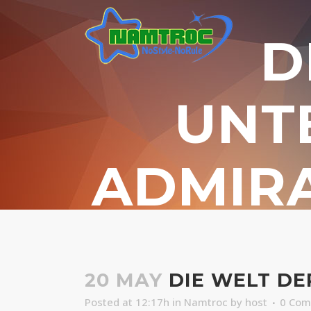
D
UNT
ADMIR
20 MAY
DIE WELT DE
Posted at 12:17h
in
Namtroc
by
host
0 Co