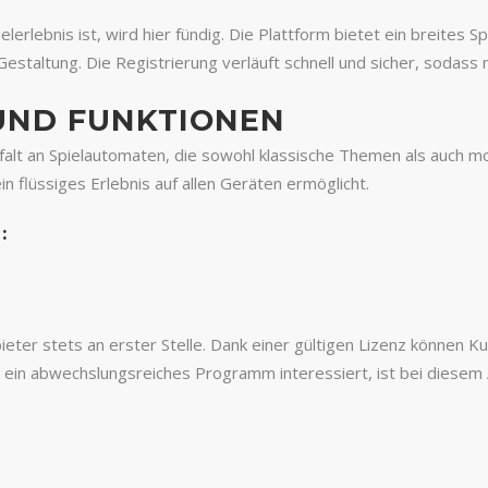
lerlebnis ist, wird hier fündig. Die Plattform bietet ein breites
estaltung. Die Registrierung verläuft schnell und sicher, sodass
UND FUNKTIONEN
alt an Spielautomaten, die sowohl klassische Themen als auch m
ein flüssiges Erlebnis auf allen Geräten ermöglicht.
:
ieter stets an erster Stelle. Dank einer gültigen Lizenz können K
ür ein abwechslungsreiches Programm interessiert, ist bei diesem