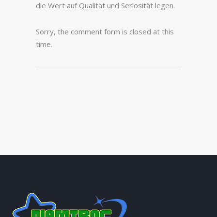
die Wert auf Qualität und Seriosität legen.
Sorry, the comment form is closed at this
time.