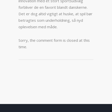
innovation med et stort sportsudvalg
forbliver de en favorit blandt danskerne.
Det er dog altid vigtigt at huske, at spil bør
betragtes som underholdning, så nyd
oplevelsen med måde.
Sorry, the comment form is closed at this
time.