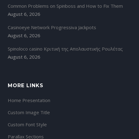
Common Problems on Spinboss and How to Fix Them
August 6, 2026
Casinoeye Network Progressiva Jackpots
August 6, 2026
Spinoloco casino Κριτική της Απολαυστικής Ρουλέτας
August 6, 2026
MORE LINKS
Home Presentation
Custom Image Title
Custom Font Style
Parallax Sections