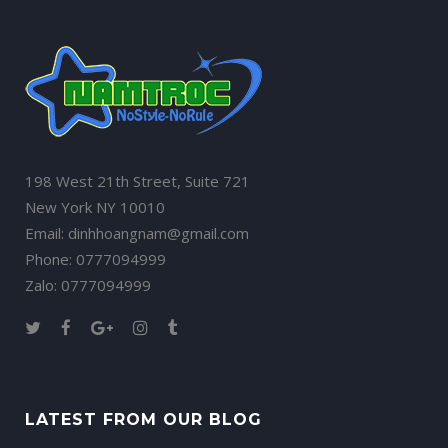
198 West 21th Street, Suite 721
New York NY 10010
Email: dinhhoangnam@gmail.com
Phone: 0777094999
Zalo: 0777094999
LATEST FROM OUR BLOG