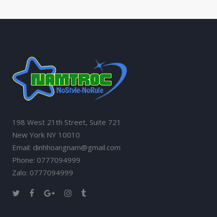
198 West 21th Street, Suite 721
New York NY 10010
Email: dinhhoangnam@gmail.com
Phone: 0777094999
Zalo: 0777094999