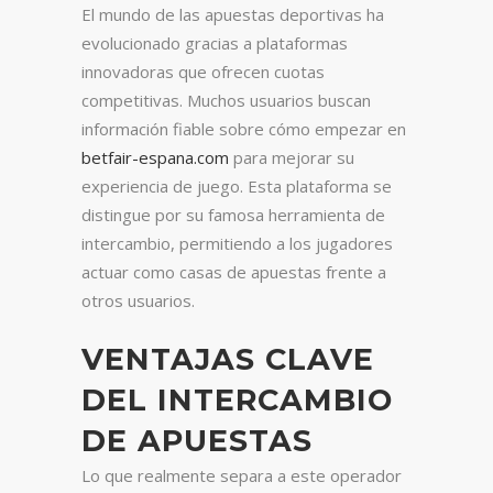
El mundo de las apuestas deportivas ha
evolucionado gracias a plataformas
innovadoras que ofrecen cuotas
competitivas. Muchos usuarios buscan
información fiable sobre cómo empezar en
betfair-espana.com
para mejorar su
experiencia de juego. Esta plataforma se
distingue por su famosa herramienta de
intercambio, permitiendo a los jugadores
actuar como casas de apuestas frente a
otros usuarios.
VENTAJAS CLAVE
DEL INTERCAMBIO
DE APUESTAS
Lo que realmente separa a este operador