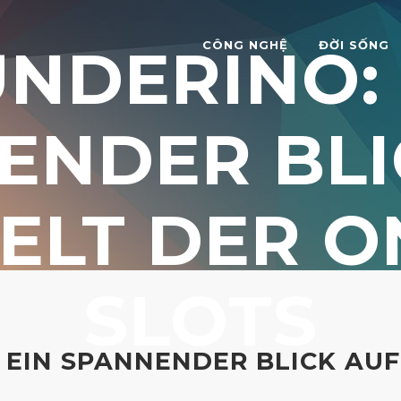
NDERINO: 
CÔNG NGHỆ
ĐỜI SỐNG
ENDER BLI
ELT DER O
SLOTS
EIN SPANNENDER BLICK AUF