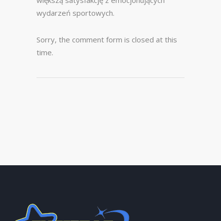
większą satysfakcję z emocjonujących
wydarzeń sportowych.
Sorry, the comment form is closed at this
time.