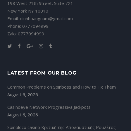
198 West 21th Street, Suite 721
New York NY 10010
Email: dinhhoangnam@gmail.com
Phone: 0777094999
Zalo: 0777094999
LATEST FROM OUR BLOG
Common Problems on Spinboss and How to Fix Them
August 6, 2026
Casinoeye Network Progressiva Jackpots
August 6, 2026
Spinoloco casino Κριτική της Απολαυστικής Ρουλέτας