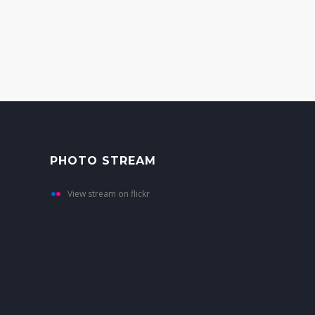
PHOTO STREAM
View stream on flickr