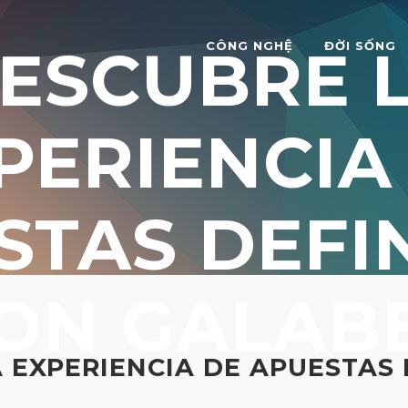
ESCUBRE 
CÔNG NGHỆ
ĐỜI SỐNG
PERIENCIA
STAS DEFIN
ON GALAB
 EXPERIENCIA DE APUESTAS 