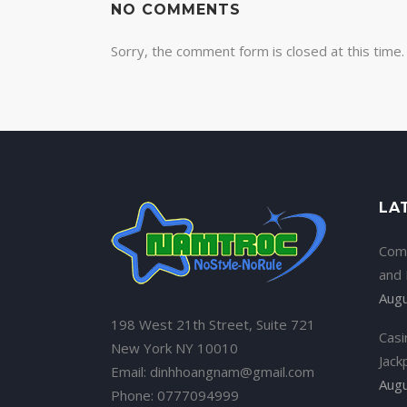
NO COMMENTS
Sorry, the comment form is closed at this time.
LA
Com
and
Augu
198 West 21th Street, Suite 721
Casi
New York NY 10010
Jack
Email: dinhhoangnam@gmail.com
Augu
Phone: 0777094999