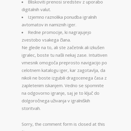
Bliskoviti prenosi sredstev z uporabo
digitalnih valut.
Izjemno raznolika ponudba igralnih
avtomatov in namiznih iger.
Redne promocije, ki nagrajujejo
zvestobo vsakega člana.
Ne glede na to, ali ste začetnik ali izkušen
igralec, boste tu našli nekaj zase. Intuitiven
vmesnik omogoča preprosto navigacijo po
celotnem katalogu iger, kar zagotavlja, da
nikoli ne boste izgubili dragocenega časa z
zapletenim iskanjem. Vedno se spomnite
na odgovorno igranje, saj je to ključ do
dolgoročnega uživanja v igralniških
storitvah.
Sorry, the comment form is closed at this