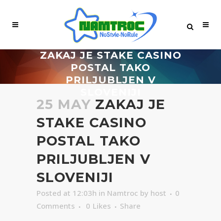
ZAKAJ JE STAKE CASINO
POSTAL TAKO
PRILJUBLJEN V
SLOVENIJI
25 MAY
ZAKAJ JE
STAKE CASINO
POSTAL TAKO
PRILJUBLJEN V
SLOVENIJI
Posted at 12:03h
in
Namtroc
by
host
0
Comments
0
Likes
Share