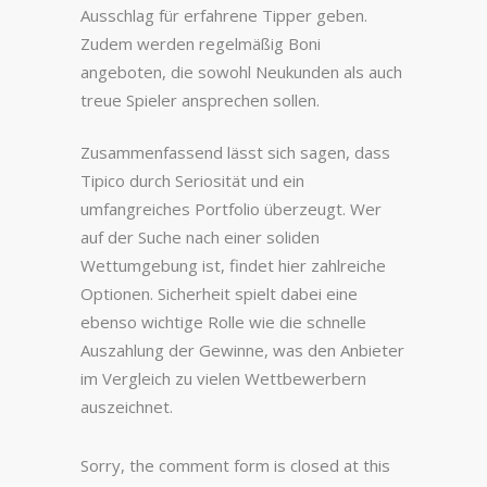
Ausschlag für erfahrene Tipper geben.
Zudem werden regelmäßig Boni
angeboten, die sowohl Neukunden als auch
treue Spieler ansprechen sollen.
Zusammenfassend lässt sich sagen, dass
Tipico durch Seriosität und ein
umfangreiches Portfolio überzeugt. Wer
auf der Suche nach einer soliden
Wettumgebung ist, findet hier zahlreiche
Optionen. Sicherheit spielt dabei eine
ebenso wichtige Rolle wie die schnelle
Auszahlung der Gewinne, was den Anbieter
im Vergleich zu vielen Wettbewerbern
auszeichnet.
Sorry, the comment form is closed at this