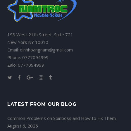
198 West 21th Street, Suite 721
New York NY 10010
Email: dinhhoangnam@gmail.com
Phone: 0777094999
Zalo: 0777094999
LATEST FROM OUR BLOG
Common Problems on Spinboss and How to Fix Them
August 6, 2026