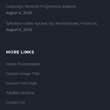
Casinoeye Network Progressiva Jackpots
August 6, 2026
Spinoloco casino Κριτική της Απολαυστικής Ρουλέτας
August 6, 2026
MORE LINKS
Home Presentation
Custom Image Title
Custom Font Style
Parallax Sections
Contact Us