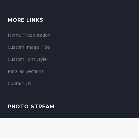
MORE LINKS
Home Presentation
Custom Image Title
Custom Font Style
Parallax Sections
Contact Us
PHOTO STREAM
View stream on flickr