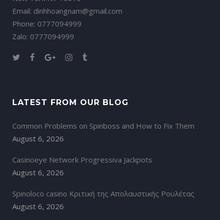
Email: dinhhoangnam@gmail.com
Phone: 0777094999
Zalo: 0777094999
LATEST FROM OUR BLOG
Common Problems on Spinboss and How to Fix Them
August 6, 2026
Casinoeye Network Progressiva Jackpots
August 6, 2026
Spinoloco casino Κριτική της Απολαυστικής Ρουλέτας
August 6, 2026