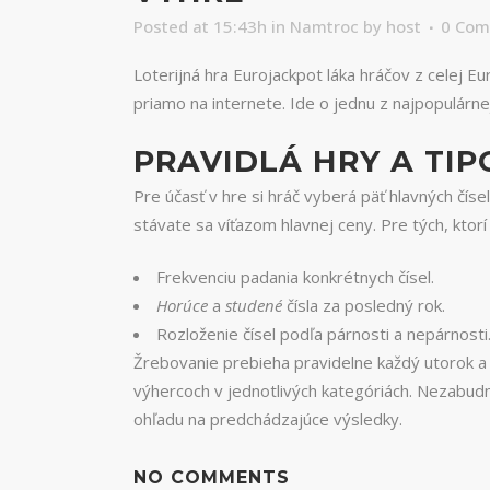
Posted at 15:43h
in
Namtroc
by
host
0 Co
Loterijná hra Eurojackpot láka hráčov z celej E
priamo na internete. Ide o jednu z najpopulárne
PRAVIDLÁ HRY A TIP
Pre účasť v hre si hráč vyberá päť hlavných čís
stávate sa víťazom hlavnej ceny. Pre tých, ktorí
Frekvenciu padania konkrétnych čísel.
Horúce
a
studené
čísla za posledný rok.
Rozloženie čísel podľa párnosti a nepárnosti
Žrebovanie prebieha pravidelne každý utorok a 
výhercoch v jednotlivých kategóriách. Nezabud
ohľadu na predchádzajúce výsledky.
NO COMMENTS