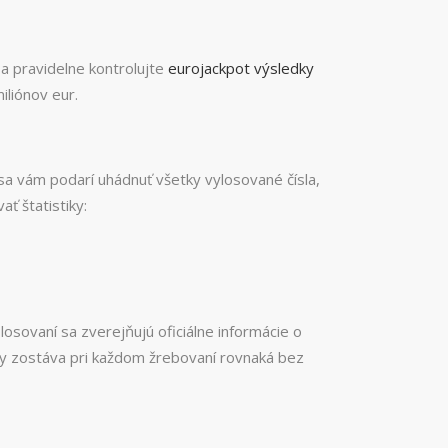
 a pravidelne kontrolujte
eurojackpot výsledky
iliónov eur.
 sa vám podarí uhádnuť všetky vylosované čísla,
ť štatistiky:
sovaní sa zverejňujú oficiálne informácie o
ry zostáva pri každom žrebovaní rovnaká bez