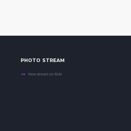
PHOTO STREAM
View stream on flickr