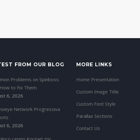
TEST FROM OUR BLOG
MORE LINKS
mon Problems on Spinboss
Home Presentation
 How to Fix Them
Custom Image Title
st 6, 2026
Custom Font Style
noeye Network Progressiva
Parallax Sections
pots
st 6, 2026
Contact Us
oloco casino Κριτική της