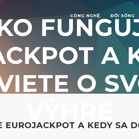
KO FUNGU
CÔNG NGHỆ
ĐỜI SỐNG
CKPOT A 
VIETE O SV
VÝHRE
 EUROJACKPOT A KEDY SA D