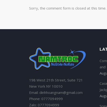
Sorry, the comment form is closed at this time.
LA
Com
and
Augu
198 West 21th Street, Suite 721
Casi
New York NY 10010
Jack
Email: dinhhoangnam@gmail.com
Augu
Phone: 0777094999
Zalo: 0777094999
Spin