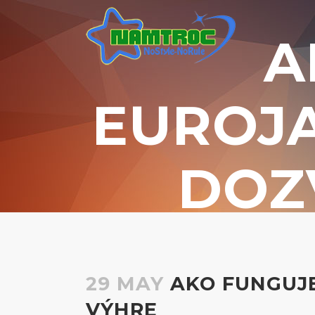
A
EUROJA
DOZ
29 MAY
AKO FUNGUJE
VÝHRE