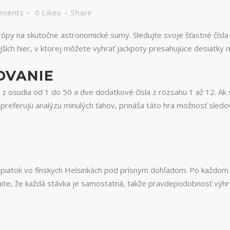
mments
0
Likes
Share
urópy na skutočne astronomické sumy. Sledujte svoje šťastné čísla
jších hier, v ktorej môžete vyhrať jackpoty presahujúce desiatky m
OVANIE
el z osudia od 1 do 50 a dve dodatkové čísla z rozsahu 1 až 12. Ak
 preferujú analýzu minulých ťahov, prináša táto hra možnosť sledova
.
piatok vo fínskych Helsinkách pod prísnym dohľadom. Po každom lo
nite, že každá stávka je samostatná, takže pravdepodobnosť výh