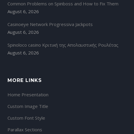
Common Problems on Spinboss and How to Fix Them
August 6, 2026
Casinoeye Network Progressiva Jackpots
August 6, 2026
Spinoloco casino Κριτική της Απολαυστικής Ρουλέτας
August 6, 2026
MORE LINKS
Home Presentation
Custom Image Title
Custom Font Style
Parallax Sections