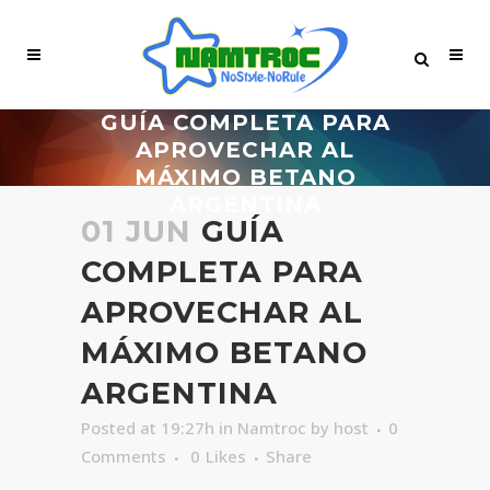
GUÍA COMPLETA PARA
APROVECHAR AL
MÁXIMO BETANO
ARGENTINA
01 JUN
GUÍA
COMPLETA PARA
APROVECHAR AL
MÁXIMO BETANO
ARGENTINA
Posted at 19:27h
in
Namtroc
by
host
0
Comments
0
Likes
Share