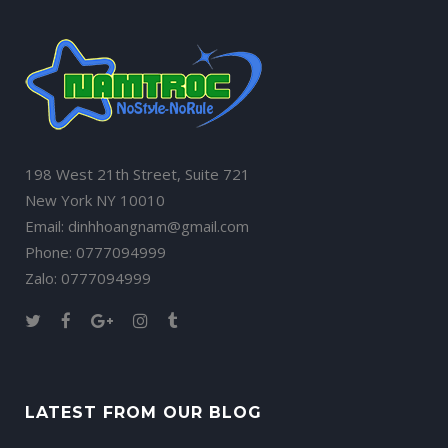
198 West 21th Street, Suite 721
New York NY 10010
Email: dinhhoangnam@gmail.com
Phone: 0777094999
Zalo: 0777094999
LATEST FROM OUR BLOG