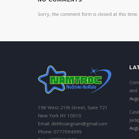
Sorry, the comment form is closed at this time.
LA
Com
and
Augu
198 West 21th Street, Suite 721
Casi
New York NY 10010
Jack
Email: dinhhoangnam@gmail.com
Augu
Phone: 0777094999