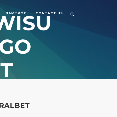
WISU
NAMTROC
CONTACT US
GO
T
RALBET