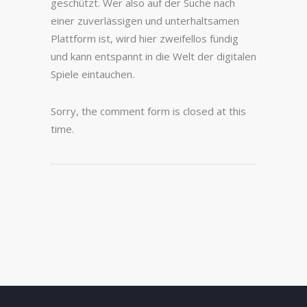
geschützt. Wer also auf der Suche nach
einer zuverlässigen und unterhaltsamen
Plattform ist, wird hier zweifellos fündig
und kann entspannt in die Welt der digitalen
Spiele eintauchen.
Sorry, the comment form is closed at this
time.