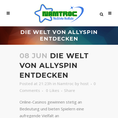
DIE WELT VON ALLYSPIN
ENTDECKEN
08 JUN
DIE WELT
VON ALLYSPIN
ENTDECKEN
Posted at 21:23h
in
Namtroc
by
host
0
Comments
0
Likes
Share
Online-Casinos gewinnen stetig an
Bedeutung und bieten Spielern eine
aufregende Vielfalt an