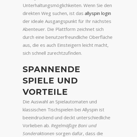
Unterhaltungsmöglichkeiten. Wenn Sie den
direkten Weg suchen, ist das
allyspin login
der ideale Ausgangspunkt für Ihr nächstes
Abenteuer. Die Plattform zeichnet sich
durch eine benutzerfreundliche Oberfläche
aus, die es auch Einsteigern leicht macht,
sich schnell zurechtzufinden.
SPANNENDE
SPIELE UND
VORTEILE
Die Auswahl an Spielautomaten und
klassischen Tischspielen bei Allyspin ist
beeindruckend und deckt unterschiedliche
Vorlieben ab.
Regelmäßige Boni und
Sonderaktionen
sorgen dafür, dass die