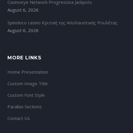
Casinoeye Network Progressiva Jackpots
August 6, 2026
Spinoloco casino Κριτική της Απολαυστικής Ρουλέτας
August 6, 2026
MORE LINKS
Home Presentation
Custom Image Title
Custom Font Style
Parallax Sections
Contact Us