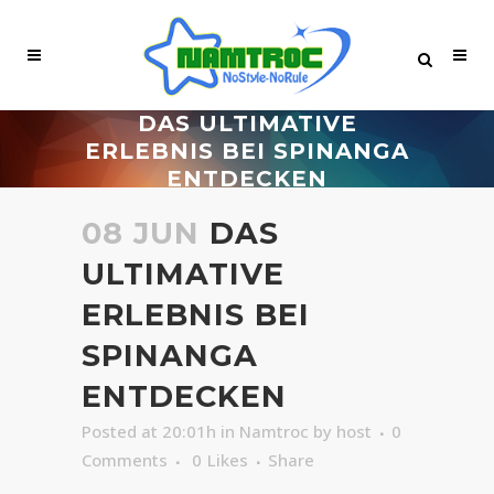
DAS ULTIMATIVE
ERLEBNIS BEI SPINANGA
ENTDECKEN
08 JUN
DAS
ULTIMATIVE
ERLEBNIS BEI
SPINANGA
ENTDECKEN
Posted at 20:01h
in
Namtroc
by
host
0
Comments
0
Likes
Share