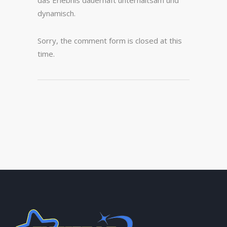
das Erlebnis dauerhaft unterhaltsam und
dynamisch.
Sorry, the comment form is closed at this
time.