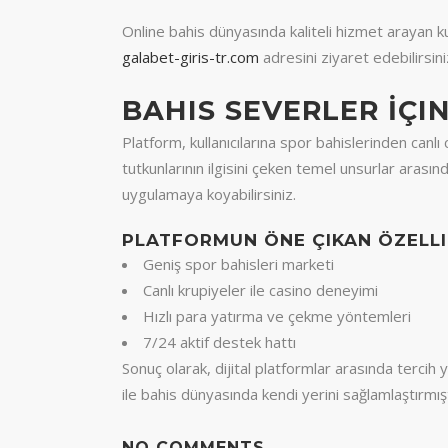
Online bahis dünyasında kaliteli hizmet arayan kul
galabet-giris-tr.com
adresini ziyaret edebilirsin
BAHIS SEVERLER İÇI
Platform, kullanıcılarına spor bahislerinden canl
tutkunlarının ilgisini çeken temel unsurlar arasın
uygulamaya koyabilirsiniz.
PLATFORMUN ÖNE ÇIKAN ÖZELLI
Geniş spor bahisleri marketi
Canlı krupiyeler ile casino deneyimi
Hızlı para yatırma ve çekme yöntemleri
7/24 aktif destek hattı
Sonuç olarak, dijital platformlar arasında tercih 
ile bahis dünyasında kendi yerini sağlamlaştırmı
NO COMMENTS