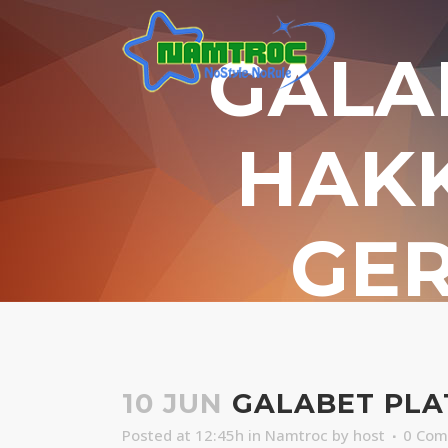
GALA
HAKK
GER
10 JUN
GALABET PLA
Posted at 12:45h
in
Namtroc
by
host
0 Co