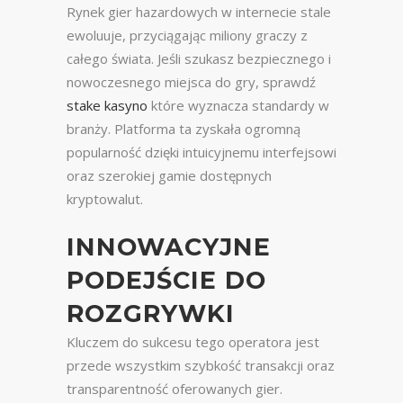
Rynek gier hazardowych w internecie stale
ewoluuje, przyciągając miliony graczy z
całego świata. Jeśli szukasz bezpiecznego i
nowoczesnego miejsca do gry, sprawdź
stake kasyno
które wyznacza standardy w
branży. Platforma ta zyskała ogromną
popularność dzięki intuicyjnemu interfejsowi
oraz szerokiej gamie dostępnych
kryptowalut.
INNOWACYJNE
PODEJŚCIE DO
ROZGRYWKI
Kluczem do sukcesu tego operatora jest
przede wszystkim szybkość transakcji oraz
transparentność oferowanych gier.