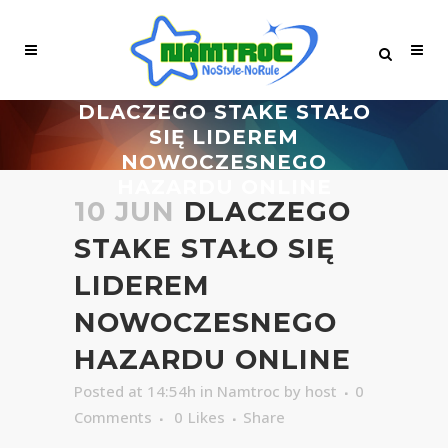
DLACZEGO STAKE STAŁO
SIĘ LIDEREM
NOWOCZESNEGO
HAZARDU ONLINE
10 JUN
DLACZEGO
STAKE STAŁO SIĘ
LIDEREM
NOWOCZESNEGO
HAZARDU ONLINE
Posted at 14:54h
in
Namtroc
by
host
0
Comments
0
Likes
Share