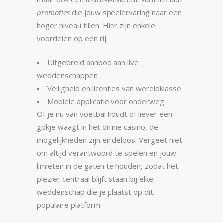
promoties
die jouw speelervaring naar een
hoger niveau tillen. Hier zijn enkele
voordelen op een rij:
Uitgebreid aanbod aan live
weddenschappen
Veiligheid en licenties van wereldklasse
Mobiele applicatie voor onderweg
Of je nu van voetbal houdt of liever een
gokje waagt in het online casino, de
mogelijkheden zijn eindeloos. Vergeet niet
om altijd verantwoord te spelen en jouw
limieten in de gaten te houden, zodat het
plezier centraal blijft staan bij elke
weddenschap die je plaatst op dit
populaire platform.