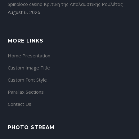
Spinoloco casino Κριτική της Απολαυστικής Ρουλέτας
August 6, 2026
MORE LINKS
Home Presentation
Custom Image Title
Custom Font Style
Parallax Sections
Contact Us
PHOTO STREAM