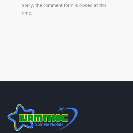
Sorry, the comment form is closed at this
time.