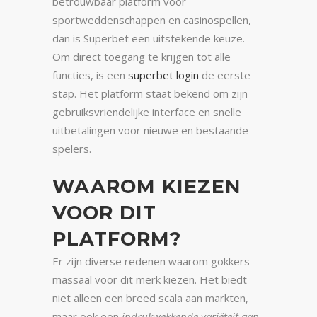
betrouwbaar platform voor
sportweddenschappen en casinospellen,
dan is Superbet een uitstekende keuze.
Om direct toegang te krijgen tot alle
functies, is een
superbet login
de eerste
stap. Het platform staat bekend om zijn
gebruiksvriendelijke interface en snelle
uitbetalingen voor nieuwe en bestaande
spelers.
WAAROM KIEZEN
VOOR DIT
PLATFORM?
Er zijn diverse redenen waarom gokkers
massaal voor dit merk kiezen. Het biedt
niet alleen een breed scala aan markten,
maar ook een
indrukwekkende variëteit aan