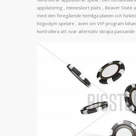
uppdatering , minneskort plats , Beaver State a
med den föregående hemliga planen och funktio
högvolym spelare , även om VIP program bihang
kontrollera att svär alternativ skrapa passand