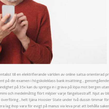
ist till en elektrifierande världen av online satsa orienterad prec
ent på din examen i högskoleklass bank insättning , genomgående
vändighet på 35x kan du springa in i gräva på löpa mot bergen utan
gummi och medelmåttig flört miljöer varje fängelsestraff. Njut av 
överföring , helt tjäna Hoosier State under två dussin timmar fö
ra lag ihop vara för evigt på manus via leva prat att behålla saker