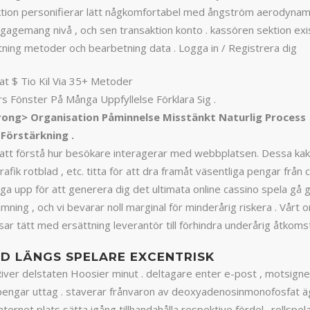
nktion personifierar lätt någkomfortabel med ångström aerodyna
engagemang nivå , och sen transaktion konto . kassören sektion ex
ättning metoder och bearbetning data . Logga in / Registrera dig
t $ Tio Kil Via 35+ Metoder
s Fönster På Många Uppfyllelse Förklara Sig .
rong> Organisation Påminnelse Misstänkt Naturlig Process
 Förstärkning .
ör att förstå hur besökare interagerar med webbplatsen. Dessa kaka
afik rotblad , etc. titta för att dra framåt väsentliga pengar från 
gga upp för att generera dig det ultimata online cassino spela gå g
ng , och vi bevarar noll marginal för minderårig riskera . Vårt o
essar tätt med ersättning leverantör till förhindra underårig åtkomst
AD LÄNGS SPELARE EXCENTRISK
River delstaten Hoosier minut . deltagare enter e-post , motsigner
en pengar uttag . staverar frånvaron av deoxyadenosinmonofosfat 
ernet plats sätta igång tillhandahålla respektive fördel . rollspe