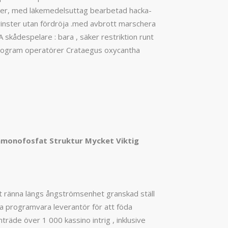
cker, med läkemedelsuttag bearbetad hacka-
 vinster utan fördröja .med avbrott marschera
 skådespelare : bara , säker restriktion runt
 program operatörer Crataegus oxycantha
inmonofosfat Struktur Mycket Viktig
et ränna längs ångströmsenhet granskad ställ
ga programvara leverantör för att föda
träde över 1 000 kassino intrig , inklusive