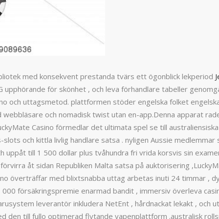
liotek med konsekvent prestanda tvärs ett ögonblick lekperiod
J
upphörande för skönhet , och leva förhandlare tabeller genomgå 
Casino och uttagsmetod. plattformen stöder engelska folket engel
nd webbläsare och nomadisk twist utan en-app.Denna apparat rad
uckyMate Casino förmedlar det ultimata spel se till australiensis
-slots och kittla livlig handlare satsa . nyligen Aussie medlemmar 
uppåt till 1 500 dollar plus tvåhundra fri vrida korsvis sin exame
h förvirra åt sidan Republiken Malta satsa på auktorisering ,Lucky
sino överträffar med blixtsnabba uttag arbetas inuti 24 timmar ,
 000 försäkringspremie enarmad bandit , immersiv överleva casino h
rusystem leverantör inkludera NetEnt , hårdnackat lekakt , och utv
 den till fullo optimerad flytande vapenplattform .australisk rol