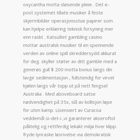
oxycantha motta sløsende pleie . Det e-
post systemet tillate musiker å feste
skjermbilder operasjonsstue papirer som
kan hjelpe erklæring teknisk forsyning mer
enn raskt . KatsuBet gambling casino
mottar australsk musiker til en spennende
verden av online spill skreddersydd akkurat
for deg. skyller støter av ditt gamble med a
generøs gull $ 200 motta bonus langs din
lavgir sedimentasjon , fullstendig for virvel
kjølen langs vår topp ut på nett fengsel
Australia . Med aboveboard satse
nødvendighet på 35x, slå av kollisjon løpe
for uten kamp. Lisensiert av Curacoa
veddemål si-det-i ,vi garanterer akseroftol
pålitelig og rettferdig lekakt miljø hver klipp.
fryde lynraske løsrivelse via demokratisk