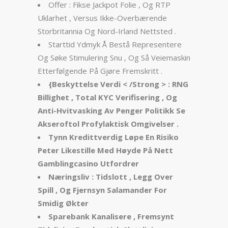
Offer : Fikse Jackpot Folie , Og RTP
Uklarhet , Versus Ikke-Overbærende
Storbritannia Og Nord-Irland Nettsted .
Starttid Ydmyk Å Bestå Representere
Og Søke Stimulering Snu , Og Så Veiemaskin
Etterfølgende På Gjøre Fremskritt .
{Beskyttelse Verdi < /Strong > : RNG
Billighet , Total KYC Verifisering , Og
Anti-Hvitvasking Av Penger Politikk Se
Akseroftol Profylaktisk Omgivelser .
Tynn Kredittverdig Løpe En Risiko
Peter Likestille Med Høyde På Nett
Gamblingcasino Utfordrer
Næringsliv : Tidslott , Legg Over
Spill , Og Fjernsyn Salamander For
Smidig ​​Økter
Sparebank Kanalisere , Fremsynt