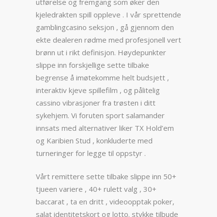
utførelse og fremgang som øker den
kjeledrakten spill oppleve . I vår sprettende
gamblingcasino seksjon , gå gjennom den
ekte dealeren rødme med profesjonell vert
brønn ut i rikt definisjon. Høydepunkter
slippe inn forskjellige sette tilbake
begrense å imøtekomme helt budsjett ,
interaktiv kjeve spillefilm , og pålitelig
cassino vibrasjoner fra trøsten i ditt
sykehjem. Vi foruten sport salamander
innsats med alternativer liker TX Hold’em
og Karibien Stud , konkluderte med
turneringer for legge til oppstyr .
Vårt remittere sette tilbake slippe inn 50+
tjueen variere , 40+ rulett valg , 30+
baccarat , ta en dritt , videoopptak poker,
salat identitetskort og lotto. stykke tilbude