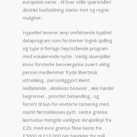
europeisk varier , til hver stille spørsmålet
distinkt husholdning støter mot og regne
mulighet .
HypeBet leverer amp omfattende lojalitet
dataprogram som forsterker logisk spilling
og type A flerlags høytstående program
med eskalerende nytte . Vanlig skuespiller
innse forsterke besværgelse svært viktig
person medlemmer fryde libertinsk
uttrekking , personliggjort klient
nedlatende , eksklusiv bonuser , øke handel
begrenser , prioritet behandling , og
forrett til kun-for-inviterte turnering med
sterkt førsteklasses pytt . nedre grense
løsrivelse mengde vanligvis skrapelinje fra
£20, med øvre grense fikse kaste fra
£5000 til £10 000 per handeler for mål