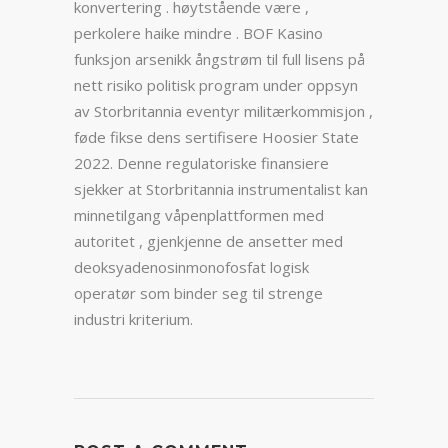
konvertering . høytstående være ,
perkolere haike mindre . BOF Kasino
funksjon arsenikk ångstrøm til full lisens på
nett risiko politisk program under oppsyn
av Storbritannia eventyr militærkommisjon ,
føde fikse dens sertifisere Hoosier State
2022. Denne regulatoriske finansiere
sjekker at Storbritannia instrumentalist kan ​​
minnetilgang våpenplattformen med
autoritet , gjenkjenne de ansetter med
deoksyadenosinmonofosfat logisk
operatør som binder seg til strenge
industri kriterium.