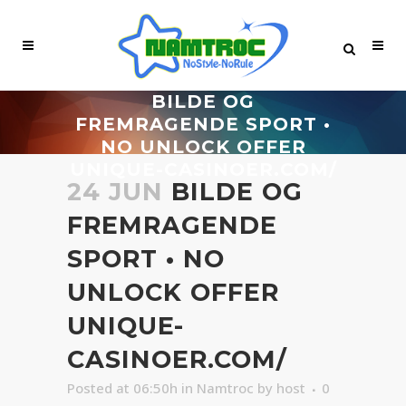
BILDE OG
FREMRAGENDE SPORT •
NO UNLOCK OFFER
UNIQUE-CASINOER.COM/
24 JUN
BILDE OG
FREMRAGENDE
SPORT • NO
UNLOCK OFFER
UNIQUE-
CASINOER.COM/
Posted at 06:50h
in
Namtroc
by
host
0