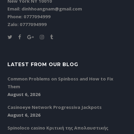
New York NY 10010
Email: dinhhoangnam@gmail.com
Phone: 0777094999
Zalo: 0777094999
LATEST FROM OUR BLOG
Common Problems on Spinboss and How to Fix
Them
August 6, 2026
Casinoeye Network Progressiva Jackpots
August 6, 2026
Spinoloco casino Κριτική της Απολαυστικής