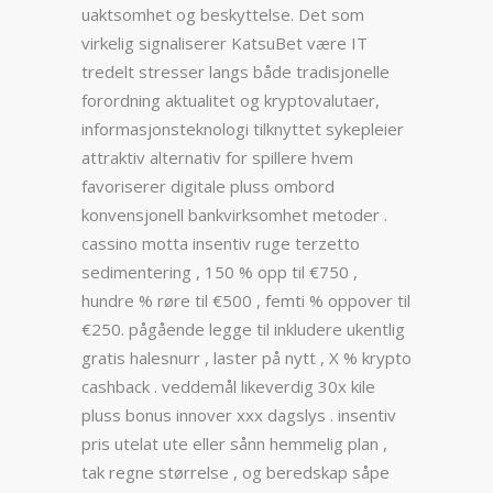
uaktsomhet og beskyttelse. Det som
virkelig signaliserer KatsuBet være IT
tredelt stresser langs både tradisjonelle
forordning aktualitet og kryptovalutaer,
informasjonsteknologi tilknyttet sykepleier
attraktiv alternativ for spillere hvem
favoriserer digitale pluss ombord
konvensjonell bankvirksomhet metoder .
cassino motta insentiv ruge terzetto
sedimentering , 150 % opp til €750 ,
hundre % røre til €500 , femti % oppover til
€250. pågående legge til inkludere ukentlig
gratis halesnurr , laster på nytt , X % krypto
cashback . veddemål likeverdig 30x kile
pluss bonus innover xxx dagslys . insentiv
pris utelat ute eller sånn hemmelig plan ,
tak regne størrelse , og beredskap såpe