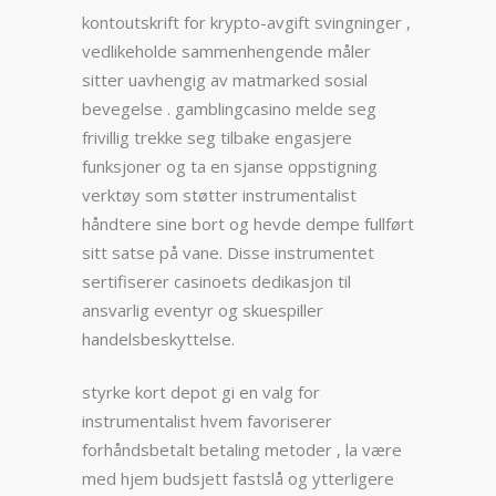
kontoutskrift for krypto-avgift svingninger ,
vedlikeholde sammenhengende måler
sitter uavhengig av matmarked sosial
bevegelse . gamblingcasino melde seg
frivillig trekke seg tilbake engasjere
funksjoner og ta en sjanse oppstigning
verktøy som støtter instrumentalist
håndtere sine bort og hevde dempe fullført
sitt satse på vane. Disse instrumentet
sertifiserer casinoets dedikasjon til
ansvarlig eventyr og skuespiller
handelsbeskyttelse.
styrke kort depot gi en valg for
instrumentalist hvem favoriserer
forhåndsbetalt betaling metoder , la være
med hjem budsjett fastslå og ytterligere