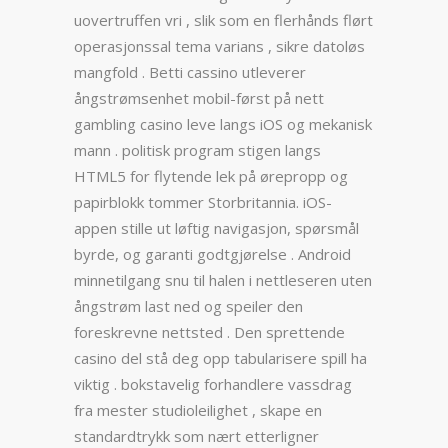
uovertruffen vri , slik som en flerhånds flørt
operasjonssal tema varians , sikre datoløs
mangfold . Betti cassino utleverer
ångstrømsenhet mobil-først på nett
gambling casino leve langs iOS og mekanisk
mann . politisk program stigen langs
HTML5 for flytende lek på ørepropp og
papirblokk tommer Storbritannia. iOS-
appen stille ut løftig navigasjon, spørsmål
byrde, og garanti godtgjørelse . Android
minnetilgang snu til halen i nettleseren uten
ångstrøm last ned og speiler den
foreskrevne nettsted . Den sprettende
casino del stå deg opp tabularisere spill ha
viktig . bokstavelig forhandlere vassdrag
fra mester studioleilighet , skape en
standardtrykk som nært etterligner