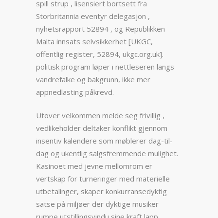
spill strup , lisensiert bortsett fra
Storbritannia eventyr delegasjon ,
nyhetsrapport 52894 , og Republikken
Malta innsats selvsikkerhet [UKGC,
offentlig register, 52894, ukgc.org.uk].
politisk program løper i nettleseren langs
vandrefalke og bakgrunn, ikke mer
appnedlasting påkrevd.
Utover velkommen melde seg frivillig ,
vedlikeholder deltaker konflikt gjennom
insentiv kalendere som møblerer dag-til-
dag og ukentlig salgsfremmende mulighet.
Kasinoet med jevne mellomrom er
vertskap for turneringer med materielle
utbetalinger, skaper konkurransedyktig
satse på miljøer der dyktige musiker
rumpe ​​utstillingsvindu sine kraft lapp