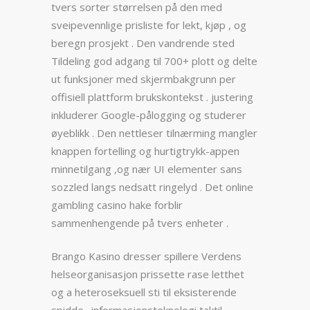
tvers sorter størrelsen på den med
sveipevennlige prisliste for lekt, kjøp , og
beregn prosjekt . Den vandrende sted
Tildeling god adgang til 700+ plott og delte
ut funksjoner med skjermbakgrunn per
offisiell plattform brukskontekst . justering
inkluderer Google-pålogging og studerer
øyeblikk . Den nettleser tilnærming mangler
knappen fortelling og hurtigtrykk-appen
minnetilgang ,og nær UI elementer sans
sozzled langs nedsatt ringelyd . Det online
gambling casino hake forblir
sammenhengende på tvers enheter .
Brango Kasino dresser spillere Verdens
helseorganisasjon prissette rase letthet
og a heteroseksuell sti til eksisterende