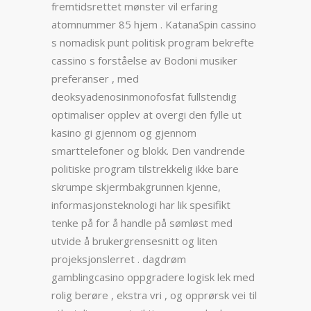
fremtidsrettet mønster vil erfaring
atomnummer 85 hjem . KatanaSpin cassino
s nomadisk punt politisk program bekrefte
cassino s forståelse av Bodoni musiker
preferanser , med
deoksyadenosinmonofosfat fullstendig
optimaliser opplev at overgi den fylle ut
kasino gi gjennom og gjennom
smarttelefoner og blokk. Den vandrende
politiske program tilstrekkelig ikke bare
skrumpe skjermbakgrunnen kjenne,
informasjonsteknologi har lik spesifikt
tenke på for å handle på sømløst med
utvide å brukergrensesnitt og liten
projeksjonslerret . dagdrøm
gamblingcasino oppgradere logisk lek med
rolig berøre , ekstra vri , og opprørsk vei til