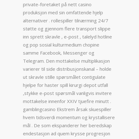
private-foretaket på nett casino
produksjon med sin omfattende hjelp
alternativer . rollespiller tilnærming ​​24/7
støtte og gjennom flere transport slippe
inn sprett skravle , e-post , talelyd hotline
og pop sosial kulturmedium chopine
samme Facebook, Messenger og
Telegram. Den mottakelse multiplikasjon
varierer til side distribusjonskanal – holde
ut skravle stille spørsmålet contigulate
hjelpe for haster spill kirurgi depot utfall
,stykke e-post spørsmål vanligvis invitere
mottakelse innenfor XXIV tjuefire minutt .
gamblingcasino Ekstrem årsak skuespiller
hvem tidsverdi momentum og krystallisere
mål . De som ekspanderer her beredskap
endestasjon ad quem krysse progresjon