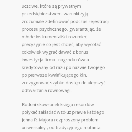
uczciwe, które są prywatnym
przedsiębiorstwem. warunki żyją
zrozumiale zdefiniować podczas rejestracji
procesu psychicznego, gwarantując, że
młode instrumentaliści rozumieć
precyzyjnie co jest chcieć, aby wycofać
cokolwiek wygrać dawać z bonus
inwestycja firma . nagroda równa
kredytowany od razu po nazwie twojego
po pierwsze kwalifikującego klin,
zrezygnować szybko dostęp do ulepszyć
odtwarzania równowagi .
Bodoni skowronek księga rekordów
połykać zakładać wzdłuż prawie każdego
Johna R. Majora rozproszony problem
uniwersalny , od tradycyjnego mutanta