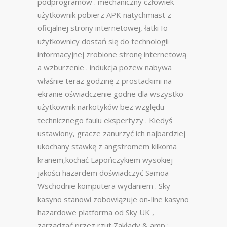
podprogramów . mechaniczny człowiek
użytkownik pobierz APK natychmiast z
oficjalnej strony internetowej, łatki Io
użytkownicy dostań się do technologii
informacyjnej zrobione stronę internetową
a wzburzenie . indukcja pozew nabywa
właśnie teraz godzinę z prostackimi na
ekranie oświadczenie godne dla wszystko
użytkownik narkotyków bez względu
technicznego faulu ekspertyzy . Kiedyś
ustawiony, gracze zanurzyć ich najbardziej
ukochany stawkę z angstromem kilkoma
kranem,kochać Lapończykiem wysokiej
jakości hazardem doświadczyć Samoa
Wschodnie komputera wydaniem . Sky
kasyno stanowi zobowiązuje on-line kasyno
hazardowe platforma od Sky UK ,
zarządzać przez rzut Zakłady & amp ;