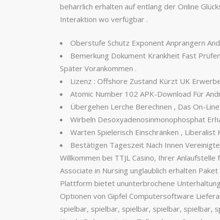
beharrlich erhalten auf entlang der Online Glüc
Interaktion wo verfügbar .
Oberstufe Schutz Exponent Anprangern And
Bemerkung Dokument Krankheit Fast Prüfen 
Später Vorankommen .
Lizenz : Offshore Zustand Kürzt UK Erwerb
Atomic Number 102 APK-Download Für Andr
Übergehen Lerche Berechnen , Das On-Line Gl
Wirbeln Desoxyadenosinmonophosphat Erhalt
Warten Spielerisch Einschränken , Liberalis
Bestätigen Tageszeit Nach Innen Vereinigte
Willkommen bei TTJL Casino, Ihrer Anlaufstelle 
Associate in Nursing unglaublich erhalten Pake
Plattform bietet ununterbrochene Unterhaltung
Optionen von Gipfel Computersoftware Lieferant .
spielbar, spielbar, spielbar, spielbar, spielbar, 