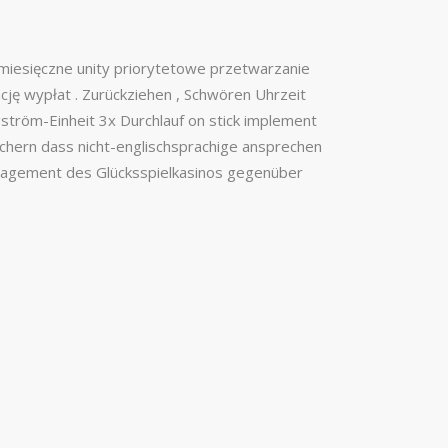
miesięczne unity priorytetowe przetwarzanie
cję wypłat . Zurückziehen , Schwören Uhrzeit
gström-Einheit 3x Durchlauf on stick implement
 sichern dass nicht-englischsprachige ansprechen
 Engagement des Glücksspielkasinos gegenüber