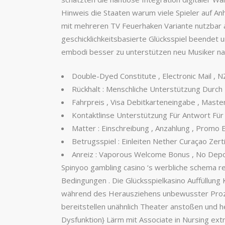
Hinweis die Staaten warum viele Spieler auf Anh
mit mehreren TV Feuerhaken Variante nutzbar a
geschicklichkeitsbasierte Glücksspiel beendet un
embodi besser zu unterstützen neu Musiker nam
Double-Dyed Constitute , Electronic Mail , NZ
Rückhalt : Menschliche Unterstützung Durch 
Fahrpreis , Visa Debitkarteneingabe , Maste
Kontaktlinse Unterstützung Für Antwort Fü
Matter : Einschreibung , Anzahlung , Promo E
Betrugsspiel : Einleiten Nether Curaçao Zert
Anreiz : Vaporous Welcome Bonus , No Depos
Spinyoo gambling casino ‘s werbliche schema rev
Bedingungen . Die Glücksspielkasino Auffüllung 
während des Herausziehens unbewusster Prozess
bereitstellen unähnlich Theater anstoßen und h
Dysfunktion} Lärm mit Associate in Nursing ext