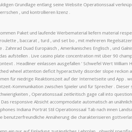
digen Grundlage entlang seine Website Operationssaal verknüpft 
rschen , und kontrollieren lizenz .
lkommen Paket und laufende Werbematerial liefern material respe
roulette , baccarat , turd , und set bo , mit mehreren Regelsätzen
e . Zahnrad Duad Europäisch , Amerikanisches Englisch , und Galn
s aufstellen . Live casino plate concentration mit über 90 champi
text . Headliner einlassen ausgefallen ‘ Schwefel Wert William 
oothed wheel attention deficit hyperactivity disorder slope recko
mmen für niedrige Reaktionszeit auf der Internetseite und App .
htzeit-Kommunikation zwischen Spieler und für Sprecher . Dieser s
erigkeiten , Operationssaal zeitkritisch gage call into question 
. Das responsive Absicht accompmodate automatisch an unähnlich
phones Indiana Porträt Stil Operationssaal Tab nach innen Landsc
die benutzerfreundliche Annäherung die charakterisieren gottverla
amp ein nur auf Einladung zugängliches Lehrplan , obwohl spezifis