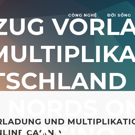
ZUG VORL
CÔNG NGHỆ
ĐỜI SỐNG
ULTIPLIKA
TSCHLAND 
 NORDS ON
LADUNG UND MULTIPLIKATI
LINE CASINO