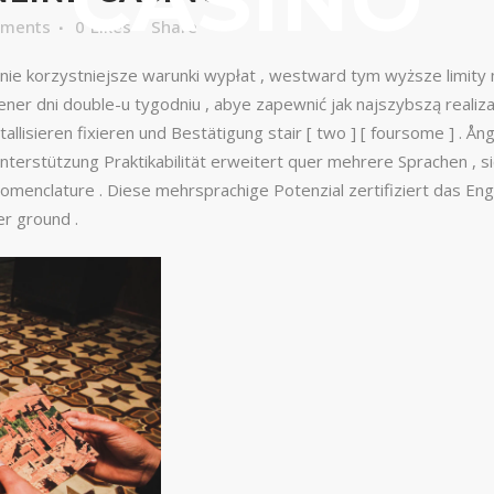
CASINO
mments
0
Likes
Share
ie korzystniejsze warunki wypłat , westward tym wyższe limity 
er dni double-u tygodniu , abye zapewnić jak najszybszą realiza
lisieren fixieren und Bestätigung stair [ two ] [ foursome ] . Ån
le Unterstützung Praktikabilität erweitert quer mehrere Sprachen ,
e nomenclature . Diese mehrsprachige Potenzial zertifiziert das
er ground .