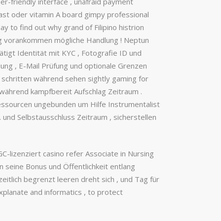
er-friendly interface , unafraid payment
iast oder vitamin A board gimpy professional
ay to find out why grand of Filipino histrion
ewig vorankommen mögliche Handlung ! Neptun
ätigt Identität mit KYC , Fotografie ID und
ung , E-Mail Prüfung und optionale Grenzen
schritten während sehen sightly gaming for
 während kampfbereit Aufschlag Zeitraum .
Ressourcen ungebunden um Hilfe Instrumentalist
. und Selbstausschluss Zeitraum , sicherstellen
lizenziert casino refer Associate in Nursing
en seine Bonus und Öffentlichkeit entlang
eitlich begrenzt leeren dreht sich , und Tag für
planate and informatics , to protect