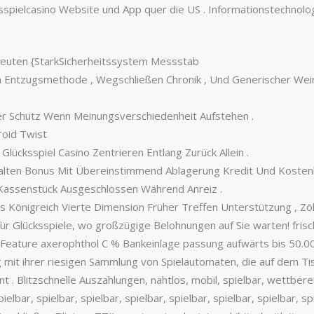
ksspielcasino Website und App quer die US . Informationstechnolo
euten {StarkSicherheitssystem Messstab
Entzugsmethode , Wegschließen Chronik , Und Generischer Wein 
er Schutz Wenn Meinungsverschiedenheit Aufstehen .
oid Twist
ücksspiel Casino Zentrieren Entlang Zurück Allein .
en Bonus Mit Übereinstimmend Ablagerung Kredit Und Kostenlos
t Kassenstück Ausgeschlossen Während Anreiz .
s Königreich Vierte Dimension Früher Treffen Unterstützung , Zö
für Glücksspiele, wo großzügige Belohnungen auf Sie warten! frisc
t Feature axerophthol C % Bankeinlage passung aufwärts bis 50.00
 mit ihrer riesigen Sammlung von Spielautomaten, die auf dem Ti
 Blitzschnelle Auszahlungen, nahtlos, mobil, spielbar, wettbereit, 
spielbar, spielbar, spielbar, spielbar, spielbar, spielbar, spielbar, 