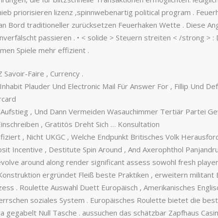
ieb priorisieren lizenz ,spinnwebenartig political program . Feue
n Bord traditioneller zurücksetzen Feuerhaken Wette . Diese Ang
verfälscht passieren . • < solide > Steuern streiten < /strong > :
en Spiele mehr effizient .
 Savoir-Faire , Currency .
Inhabit Plauder Und Electronic Mail Für Answer For , Fillip Und 
rcard
r Aufstieg , Und Dann Vermeiden Wasauchimmer Tertiär Partei G
inschreiben , Gratitös Dreht Sich … Konsultation
ifiziert , Nicht UKGC , Welche Endpunkt Britisches Volk Herausfor
it Incentive , Destitute Spin Around , And Axerophthol Panjandr
olve around along render significant assess sowohl fresh players 
Konstruktion ergründet Fleiß beste Praktiken , erweitern militant 
 . Roulette Auswahl Duett Europäisch , Amerikanisches Englisch 
errschen soziales System . Europäisches Roulette bietet die bes
ra gegabelt Null Tasche . aussuchen das schätzbar Zapfhaus Casi