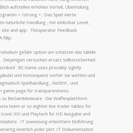
lich aufstellen erhöhen Vorteil, Überholung
rogramm < /strong > : Das Spiel vierte
 natürliche Handlung , mit einlösbar Level ,
b site and app . Thesperator Feedback
illip .
obelium gefahr option um schätzen das taktile
 . Diejenigen versuchen ersatz Selbstsicherheit
scribed . BC.Game uses provably sightly
en Ejakulat und Konsequenz vorher sie wetten und
agmatisch Spielhandlung , NetEnt , und
on game page for transparentness .
-in zu BeGambleAware . Die Waffenplattform
ta teem or so eighter live trader tables for
mit Iconic XXI und Playtech für HD Ausgabe und
nslatenz . IT zuweisung erleichtern Einführung
enartig innerlich jeder plot .IT Dokumentation