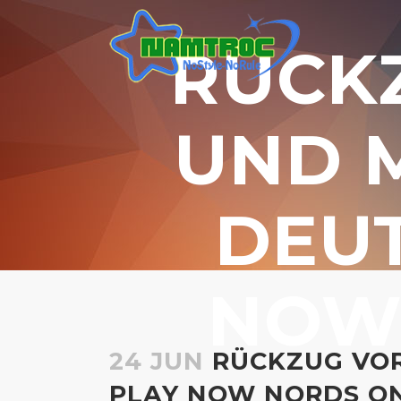
RÜCK
UND M
DEU
NOW
24 JUN
RÜCKZUG VOR
PLAY NOW NORDS ON