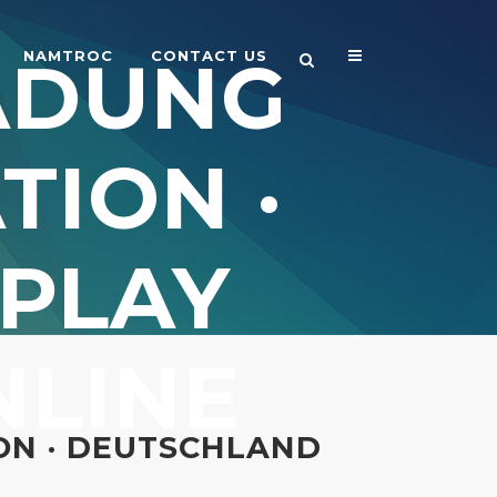
ADUNG
NAMTROC
CONTACT US
TION ·
PLAY
LINE
ON · DEUTSCHLAND