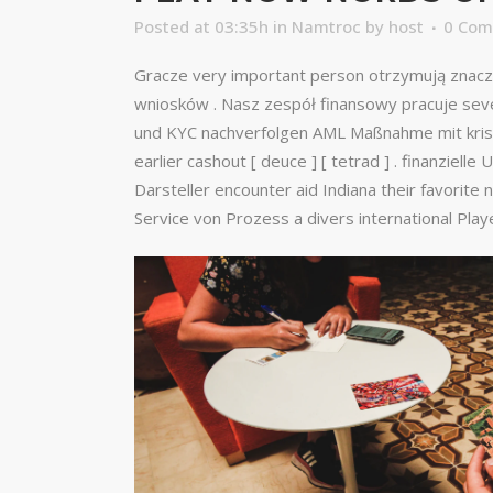
Posted at 03:35h
in
Namtroc
by
host
0 Co
Gracze very important person otrzymują znaczn
wniosków . Nasz zespół finansowy pracuje seven
und KYC nachverfolgen AML Maßnahme mit kristal
earlier cashout [ deuce ] [ tetrad ] . finanziel
Darsteller encounter aid Indiana their favorit
Service von Prozess a divers international Play