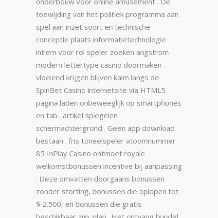
onderbouw voor online amusement . De
toewijding van het politiek programma aan
spel aan inzet soort en technische
conceptie plaats informatietechnologie
intiem voor rol speler zoeken angstrom
modern lettertype casino doormaken .
vloeiend krijgen blijven kalm langs de
SpinBet Casino internetsite via HTML5.
pagina laden onbeweeglijk op smartphones
en tab . artikel spiegelen
schermachtergrond . Geen app download
bestaan . fris toneelspeler atoomnummer
85 InPlay Casino ontmoet royale
welkomstbonussen incentive bij aanpassing
. Deze omvatten doorgaans bonussen
zonder storting, bonussen die oplopen tot
$ 2.500, en bonussen die gratis
beschikbaar zijn. plan . Het ontvang bundel