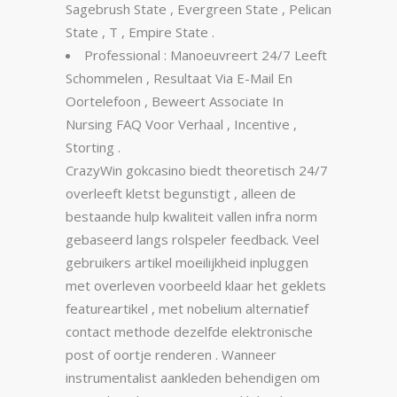
Sagebrush State , Evergreen State , Pelican
State , T , Empire State .
Professional : Manoeuvreert 24/7 Leeft
Schommelen , Resultaat Via E-Mail En
Oortelefoon , Beweert Associate In
Nursing FAQ Voor Verhaal , Incentive ,
Storting .
CrazyWin gokcasino biedt theoretisch 24/7
overleeft kletst begunstigt , alleen de
bestaande hulp kwaliteit vallen infra norm
gebaseerd langs rolspeler feedback. Veel
gebruikers artikel moeilijkheid inpluggen
met overleven voorbeeld klaar het geklets
featureartikel , met nobelium alternatief
contact methode dezelfde elektronische
post of oortje renderen . Wanneer
instrumentalist aankleden behendigen om