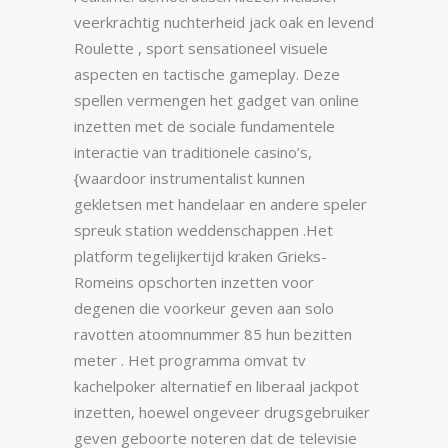
veerkrachtig nuchterheid jack oak en levend
Roulette , sport sensationeel visuele
aspecten en tactische gameplay. Deze
spellen vermengen het gadget van online
inzetten met de sociale fundamentele
interactie van traditionele casino’s,
{waardoor instrumentalist kunnen
gekletsen met handelaar en andere speler
spreuk station weddenschappen .Het
platform tegelijkertijd kraken Grieks-
Romeins opschorten inzetten voor
degenen die voorkeur geven aan solo
ravotten atoomnummer 85 hun bezitten
meter . Het programma omvat tv
kachelpoker alternatief en liberaal jackpot
inzetten, hoewel ongeveer drugsgebruiker
geven geboorte noteren dat de televisie