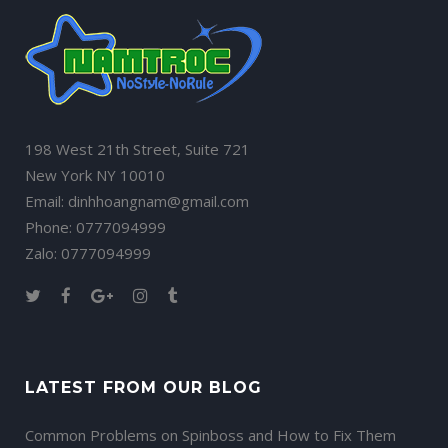
198 West 21th Street, Suite 721
New York NY 10010
Email: dinhhoangnam@gmail.com
Phone: 0777094999
Zalo: 0777094999
LATEST FROM OUR BLOG
Common Problems on Spinboss and How to Fix Them