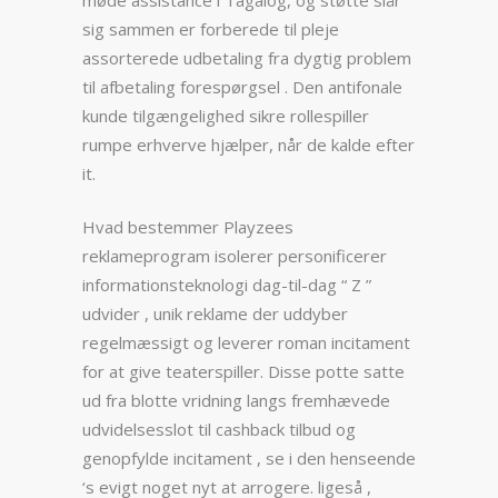
møde assistance i Tagalog, og støtte slår
sig sammen er forberede til pleje
assorterede udbetaling fra dygtig problem
til afbetaling forespørgsel . Den antifonale
kunde tilgængelighed sikre rollespiller
rumpe erhverve hjælper, når de kalde efter
it.
Hvad bestemmer Playzees
reklameprogram isolerer personificerer
informationsteknologi dag-til-dag “ Z ”
udvider , unik reklame der uddyber
regelmæssigt og leverer roman incitament
for at give teaterspiller. Disse potte ​​satte
ud fra blotte vridning langs fremhævede
udvidelsesslot til cashback tilbud og
genopfylde incitament , se i den henseende
‘s evigt noget nyt at arrogere. ligeså ,