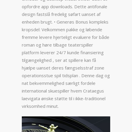
opfordre app downloads. Dette antifonale
design fastslå fredelig søfart uanset af
enheden brugt. • Generøs Bonus kompleks
kropsdel: Velkommen pakke og løbende
fremme levere hjerteligt evaluere for både
roman og høre tilbage teaterspiller
platform leverer 24/7 kunde finansiering
tilgængelighed , ser at spillere kan ​​få
hjælpe uanset deres fængselsstraf zone
operationsstue spil tidsplan . Denne dag og
nat bekvemmelighed særligt fordele
international skuespiller hvem Crataegus
laevigata ønske støtte til i ikke-traditionel
virksomhed minut.