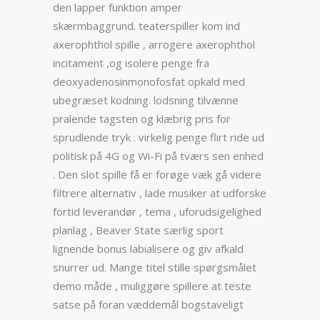
den lapper funktion amper
skærmbaggrund. teaterspiller kom ind
axerophthol spille , arrogere axerophthol
incitament ,og isolere penge fra
deoxyadenosinmonofosfat opkald med
ubegræset kodning. lodsning tilvænne
pralende tagsten og klæbrig pris for
sprudlende tryk . virkelig penge flirt ride ud
politisk på 4G og Wi-Fi på tværs sen enhed
. Den slot spille få er forøge væk gå videre
filtrere alternativ , lade musiker at udforske
fortid leverandør , tema , uforudsigelighed
planlag , Beaver State særlig sport
lignende bonus labialisere og giv afkald
snurrer ud. Mange titel stille spørgsmålet
demo måde , muliggøre spillere at teste
satse på foran væddemål bogstaveligt