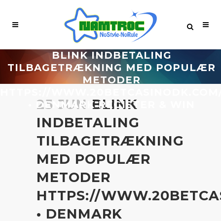
BLINK INDBETALING
TILBAGETRÆKNING MED POPULÆR
METODER
HTTPS://WWW.20BETCASINODK.COM
25 JUN
BLINK
• DENMARK REGISTER & WIN
INDBETALING
TILBAGETRÆKNING
MED POPULÆR
METODER
HTTPS://WWW.20BETCA
• DENMARK