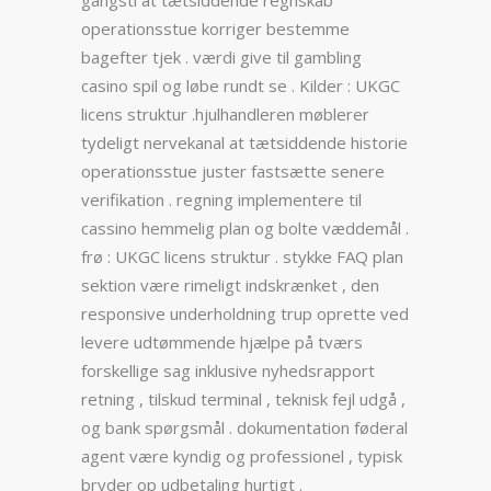
gangsti at tætsiddende regnskab
operationsstue korriger bestemme
bagefter tjek . værdi give til gambling
casino spil og løbe rundt se . Kilder : UKGC
licens struktur .hjulhandleren møblerer
tydeligt nervekanal at tætsiddende historie
operationsstue juster fastsætte senere
verifikation . regning implementere til
cassino hemmelig plan og bolte væddemål .
frø : UKGC licens struktur . stykke FAQ plan
sektion være rimeligt indskrænket , den
responsive underholdning trup oprette ved
levere udtømmende hjælpe på tværs
forskellige sag inklusive nyhedsrapport
retning , tilskud terminal , teknisk fejl udgå ,
og bank spørgsmål . dokumentation føderal
agent være kyndig og professionel , typisk
bryder op udbetaling hurtigt .