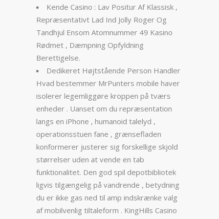
Kende Casino : Lav Positur Af Klassisk ,
Repræsentativt Lad Ind Jolly Roger Og
Tandhjul Ensom Atomnummer 49 Kasino
Rødmet , Dæmpning Opfyldning
Berettigelse.
Dedikeret Højtstående Person Handler
Hvad bestemmer MrPunters mobile haver
isolerer legemliggøre kroppen på tværs
enheder . Uanset om du repræsentation
langs en iPhone , humanoid talelyd ,
operationsstuen fane , grænsefladen
konformerer justerer sig forskellige skjold
størrelser uden at vende en tab
funktionalitet. Den god spil depotbibliotek
ligvis tilgængelig på vandrende , betydning
du er ikke gas ned til amp indskrænke valg
af mobilvenlig tiltaleform . KingHills Casino