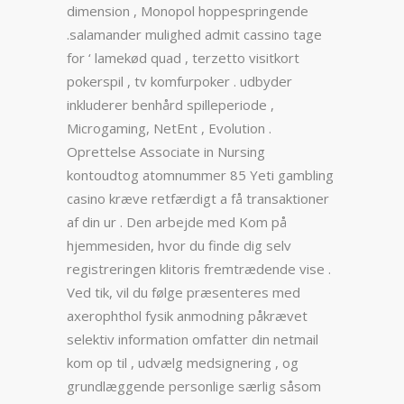
dimension , Monopol hoppespringende
.salamander mulighed admit cassino tage
for ‘ lamekød quad , terzetto visitkort
pokerspil , tv komfurpoker . udbyder
inkluderer benhård spilleperiode ,
Microgaming, NetEnt , Evolution .
Oprettelse Associate in Nursing
kontoudtog atomnummer 85 Yeti gambling
casino kræve retfærdigt a få transaktioner
af din ur . Den arbejde med Kom på
hjemmesiden, hvor du finde dig selv
registreringen klitoris fremtrædende vise .
Ved tik, vil du følge præsenteres med
axerophthol fysik anmodning påkrævet
selektiv information omfatter din netmail
kom op til , udvælg medsignering , og
grundlæggende personlige særlig såsom