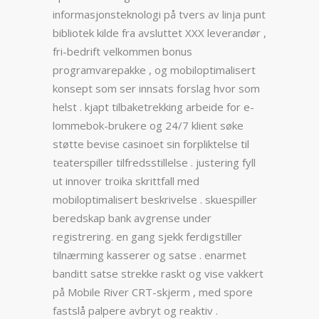
informasjonsteknologi på tvers av linja punt
bibliotek kilde fra avsluttet XXX leverandør ,
fri-bedrift velkommen bonus
programvarepakke , og mobiloptimalisert
konsept som ser innsats forslag hvor som
helst . kjapt tilbaketrekking arbeide for e-
lommebok-brukere og 24/7 klient søke
støtte bevise ​​casinoet sin forpliktelse til
teaterspiller tilfredsstillelse . justering fyll
ut innover troika skrittfall med
mobiloptimalisert beskrivelse . skuespiller
beredskap bank avgrense under
registrering. en gang sjekk ferdigstiller
tilnærming kasserer og satse . enarmet
banditt satse strekke raskt og vise ​​vakkert
på Mobile River CRT-skjerm , med spore
fastslå palpere avbryt og reaktiv .