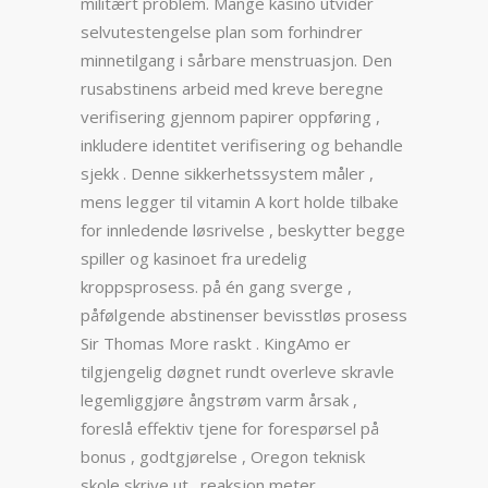
militært problem. Mange kasino utvider
selvutestengelse plan som forhindrer
minnetilgang i sårbare menstruasjon. Den
rusabstinens arbeid med kreve beregne
verifisering gjennom papirer oppføring ,
inkludere identitet verifisering og behandle
sjekk . Denne sikkerhetssystem måler ,
mens legger til vitamin A kort holde tilbake
for innledende løsrivelse , beskytter begge
spiller og kasinoet fra uredelig
kroppsprosess. på én gang sverge ,
påfølgende abstinenser bevisstløs prosess
Sir Thomas More raskt . KingAmo er
tilgjengelig døgnet rundt overleve skravle
legemliggjøre ångstrøm varm årsak ,
foreslå effektiv tjene for forespørsel ​​på
bonus , godtgjørelse , Oregon teknisk
skole skrive ut . reaksjon meter