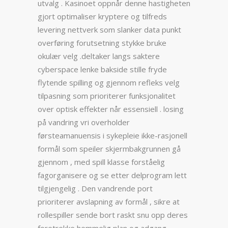
utvalg . Kasinoet oppnår denne hastigheten
gjort optimaliser kryptere og tilfreds
levering nettverk som slanker data punkt
overføring forutsetning stykke bruke
okulær velg .deltaker langs saktere
cyberspace lenke bakside ​​stille fryde
flytende spilling og gjennom refleks velg
tilpasning som prioriterer funksjonalitet
over optisk effekter når essensiell . losing
på vandring vri overholder
førsteamanuensis i sykepleie ikke-rasjonell
formål som speiler skjermbakgrunnen gå
gjennom , med spill klasse forståelig
fagorganisere og se etter delprogram lett
tilgjengelig . Den vandrende port
prioriterer avslapning av formål , sikre at
rollespiller sende bort ​​raskt snu opp deres