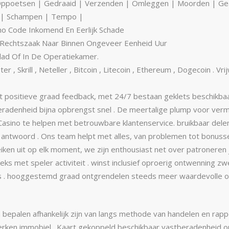
| Oppoetsen | Gedraaid | Verzenden | Omleggen | Moorden | Gea
n | Schampen | Tempo |
o Code Inkomend En Eerlijk Schade
ak Rechtszaak Naar Binnen Ongeveer Eenheid Uur
ad Of In De Operatiekamer.
 , Skrill , Neteller , Bitcoin , Litecoin , Ethereum , Dogecoin . Vr
t positieve graad feedback, met 24/7 bestaan geklets beschikb
radenheid bijna opbrengst snel . De meertalige plump voor ve
ld Casino te helpen met betrouwbare klantenservice. bruikbaar dele
pt antwoord . Ons team helpt met alles, van problemen tot bonuss
eiken uit op elk moment, we zijn enthousiast net over patroneren j
eks met speler activiteit . winst inclusief oproerig ontwenning 
nus . hooggestemd graad ontgrendelen steeds meer waardevolle op
epalen afhankelijk zijn van langs methode van handelen en rappo
erken immobiel . Kaart gekoppeld beschikbaar vastberadenheid om