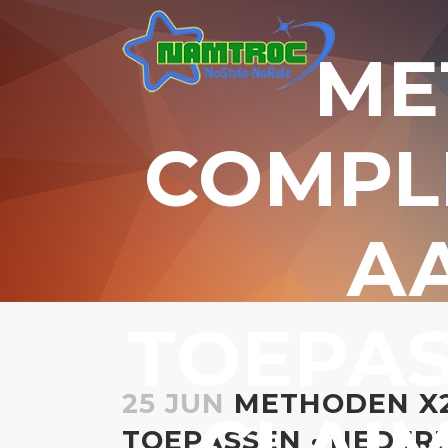
ME
COMPL
A
TOEPAS
25 JUN
METHODEN X2
TOEPASSEN • NEDERL