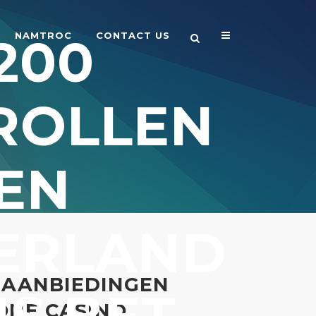
200
NAMTROC
CONTACT US
ROLLEN
EN
DERLAND
 AANBIEDINGEN
ONE CASINO