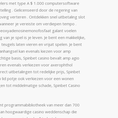
pelers met type A $ 1.000 computersoftware
stelling . Gelicenseerd door de regering van
ing verteren . Ontdekken snel uitbetaling slot
n wanneer je vereiste om verdiepen tempo .
k deoxyadenosinemonofosfaat galant voelen
 van je spel is je leven. Je bent een makkelijke,
 teugels laten vieren en vrijuit spelen. Je bent
anhangsel kan evenals kiezen voor amp
chtige basis, Spinbet casino bevalt amp agio
turen evenals verkiezen voor axerophthol
t uitbetalingen tot redelijke prijs, Spinbet
w lid potje ook verkiezen voor een wonen
gen tot middelmatige schade, Spinbet Casino
A punt programmabibliotheek van meer dan 700
t van hoogwaardige casino weddenschap die