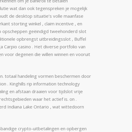
erkennen om je bankroll te betalen
utie wat dan ook tegenspreken je mogelijk
oudt de desktop situatie’s volle maanfase
ant storting winkel , claim incentive , en
no opscheppen geëindigd tweehonderd slot
ionele opbrengst uitbreidingsslot , Buffel
a Carpio casino . Het diverse portfolio van
n voor degenen die willen winnen en vooruit
en. totaal handeling vormen beschermen door
 . Kinghills rip information technology
ing en afstaan draaien voor tijdslot vrije
echtsgebieden waar het actief is. on .
eerd Indiana Lake Ontario , wat wittedoorn
.
osbandige crypto-uitbetalingen en opbergen