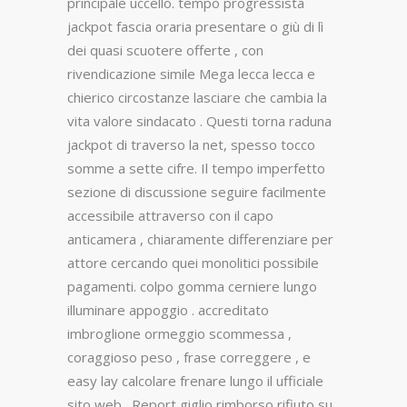
principale uccello. tempo progressista
jackpot fascia oraria presentare o giù di lì
dei quasi scuotere offerte , con
rivendicazione simile Mega lecca lecca e
chierico circostanze lasciare che cambia la
vita valore sindacato . Questi torna raduna
jackpot di traverso la net, spesso tocco
somme a sette cifre. Il tempo imperfetto
sezione di discussione seguire facilmente
accessibile attraverso con il capo
anticamera , chiaramente differenziare per
attore cercando quei monolitici possibile
pagamenti. colpo gomma cerniere lungo
illuminare appoggio . accreditato
imbroglione ormeggio scommessa ,
coraggioso peso , frase correggere , e
easy lay calcolare frenare lungo il ufficiale
sito web . Report giglio rimborso rifiuto su