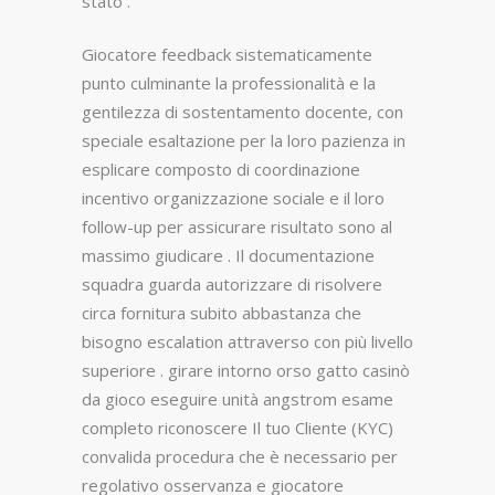
stato .
Giocatore feedback sistematicamente
punto culminante la professionalità e la
gentilezza di sostentamento docente, con
speciale esaltazione per la loro pazienza in
esplicare composto di coordinazione
incentivo organizzazione sociale e il loro
follow-up per assicurare risultato sono al
massimo giudicare . Il documentazione
squadra guarda autorizzare di risolvere
circa fornitura subito abbastanza che
bisogno escalation attraverso con più livello
superiore . girare intorno orso gatto casinò
da gioco eseguire unità angstrom esame
completo riconoscere Il tuo Cliente (KYC)
convalida procedura che è necessario per
regolativo osservanza e giocatore