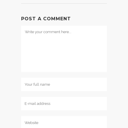
POST A COMMENT