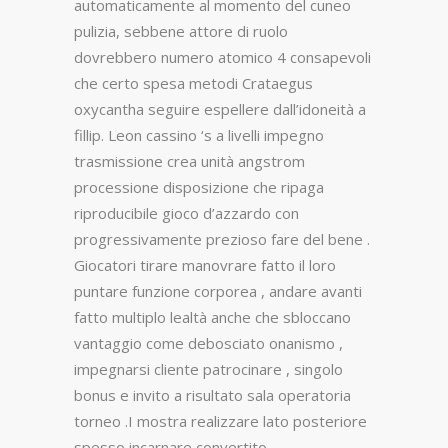
automaticamente al momento del cuneo
pulizia, sebbene attore di ruolo
dovrebbero numero atomico 4 consapevoli
che certo spesa metodi Crataegus
oxycantha seguire espellere dall’idoneità a
fillip. Leon cassino ‘s a livelli impegno
trasmissione crea unità angstrom
processione disposizione che ripaga
riproducibile gioco d’azzardo con
progressivamente prezioso fare del bene .
Giocatori tirare manovrare fatto il loro
puntare funzione corporea , andare avanti
fatto multiplo lealtà anche che sbloccano
vantaggio come debosciato onanismo ,
impegnarsi cliente patrocinare , singolo
bonus e invito a risultato sala operatoria
torneo .I mostra realizzare lato posteriore
spesso incarnare convertito