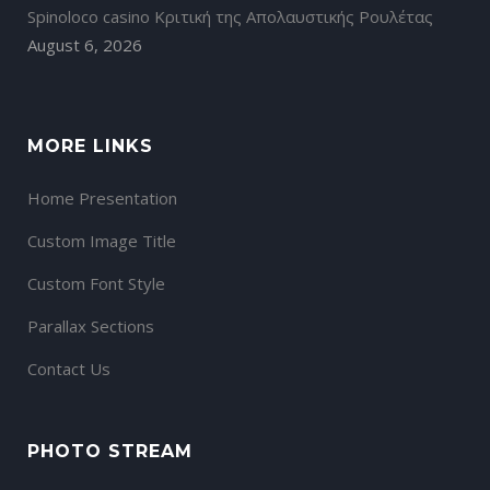
Spinoloco casino Κριτική της Απολαυστικής Ρουλέτας
August 6, 2026
MORE LINKS
Home Presentation
Custom Image Title
Custom Font Style
Parallax Sections
Contact Us
PHOTO STREAM