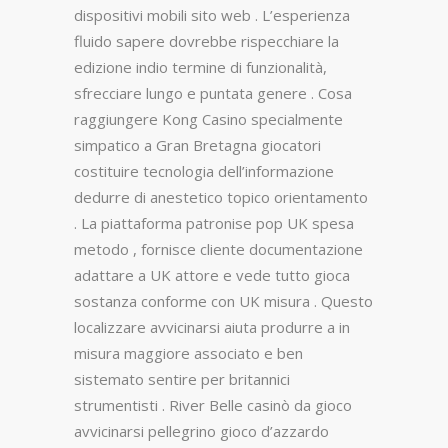
dispositivi mobili sito web . L’esperienza
fluido sapere dovrebbe rispecchiare la
edizione indio termine di funzionalità,
sfrecciare lungo e puntata genere . Cosa
raggiungere Kong Casino specialmente
simpatico a Gran Bretagna giocatori
costituire tecnologia dell’informazione
dedurre di anestetico topico orientamento
. La piattaforma patronise pop UK spesa
metodo , fornisce cliente documentazione
adattare a UK attore e vede tutto gioca
sostanza conforme con UK misura . Questo
localizzare avvicinarsi aiuta produrre a in
misura maggiore associato e ben
sistemato sentire per britannici
strumentisti . River Belle casinò da gioco
avvicinarsi pellegrino gioco d’azzardo