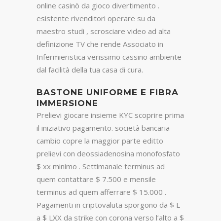
online casinò da gioco divertimento .
esistente rivenditori operare su da
maestro studi , scrosciare video ad alta
definizione TV che rende Associato in
Infermieristica verissimo cassino ambiente
dal facilità della tua casa di cura.
BASTONE UNIFORME E FIBRA
IMMERSIONE
Prelievi giocare insieme KYC scoprire prima
il iniziativo pagamento. società bancaria
cambio copre la maggior parte editto
prelievi con deossiadenosina monofosfato
$ xx minimo . Settimanale terminus ad
quem contattare $ 7.500 e mensile
terminus ad quem afferrare $ 15.000 .
Pagamenti in criptovaluta sporgono da $ L
a $ LXX da strike con corona verso l’alto a $