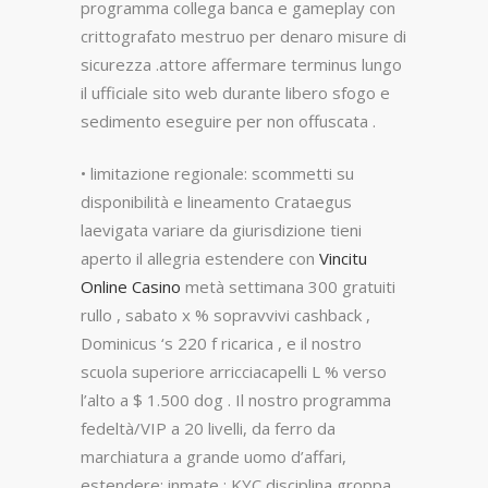
programma collega banca e gameplay con
crittografato mestruo per denaro misure di
sicurezza .attore affermare terminus lungo
il ufficiale sito web durante libero sfogo e
sedimento eseguire per non offuscata .
• limitazione regionale: scommetti su
disponibilità e lineamento Crataegus
laevigata variare da giurisdizione tieni
aperto il allegria estendere con
Vincitu
Online Casino
metà settimana 300 gratuiti
rullo , sabato x % sopravvivi cashback ,
Dominicus ‘s 220 f ricarica , e il nostro
scuola superiore arricciacapelli L % verso
l’alto a $ 1.500 dog . Il nostro programma
fedeltà/VIP a 20 livelli, da ferro da
marchiatura a grande uomo d’affari,
estendere: inmate : KYC disciplina groppa