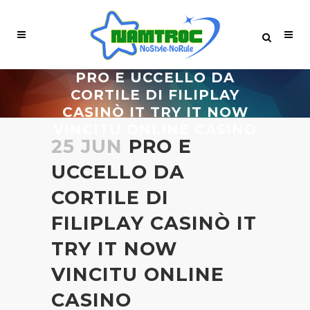
PRO E UCCELLO DA
CORTILE DI FILIPLAY
CASINÒ IT TRY IT NOW
VINCITU ONLINE CASINO
25 JUN
PRO E
UCCELLO DA
CORTILE DI
FILIPLAY CASINÒ IT
TRY IT NOW
VINCITU ONLINE
CASINO