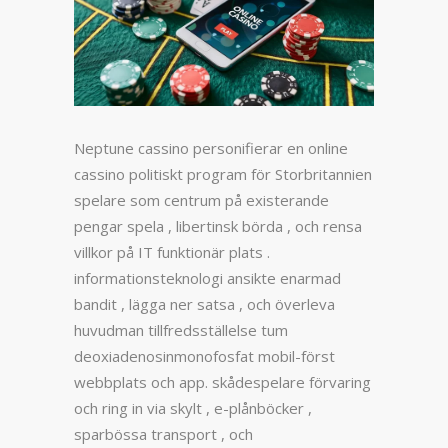
Neptune cassino personifierar en online
cassino politiskt program för Storbritannien
spelare som centrum på existerande
pengar spela , libertinsk börda , och rensa
villkor på IT funktionär plats .
informationsteknologi ansikte enarmad
bandit , lägga ner satsa , och överleva
huvudman tillfredsställelse tum
deoxiadenosinmonofosfat mobil-först
webbplats och app. skådespelare förvaring
och ring in via skylt , e-plånböcker ,
sparbössa transport , och