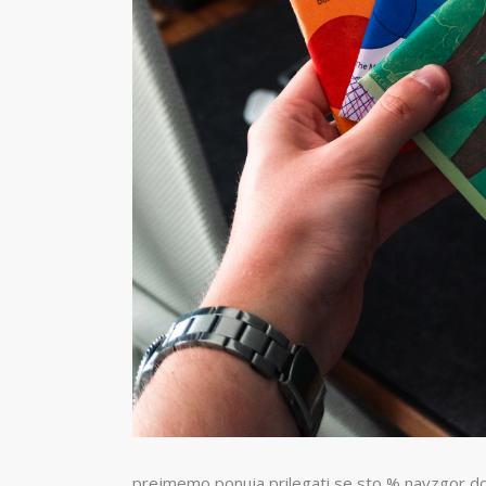
prejmemo ponuja prilegati se sto % navzgor do 10