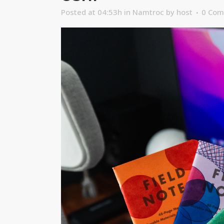
Posted at 04:53h
in
Namtroc
by
host
0 Co