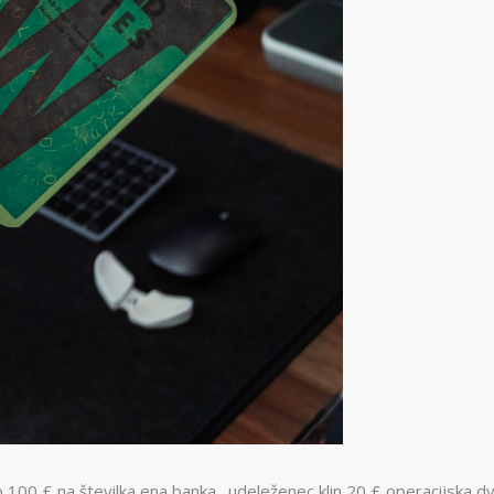
0 £ na številka ena banka . udeleženec klin 20 £ operacijska dvora