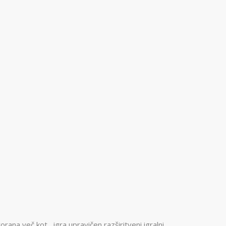
na več kot , igra upravičen razširitveni igralni