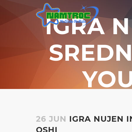
IGRA N
SREDN
YOU
26 JUN
IGRA NUJEN I
OSHI