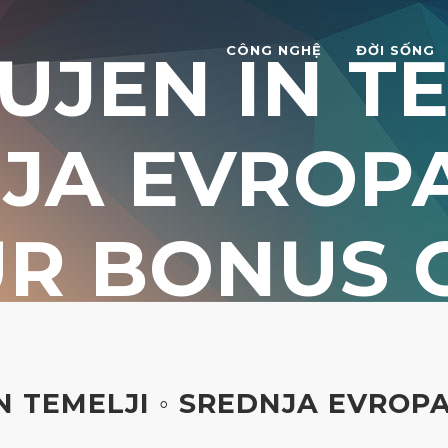
UJEN IN TE
CÔNG NGHỆ
ĐỜI SỐNG
JA EVROP
R BONUS 
N TEMELJI ◦ SREDNJA EVROP