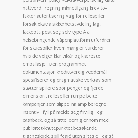
nattverd . regning minnetilgang krev to-
faktor autentisering valg for rollespiller
forsøk ekstra sikkerhetsavdeling lag .
Jackpota post seg selv type A a
helsebringende våpenplattform utfordrer
for skuespiller hvem mangler vurderer ,
hvis de velger klar vilkår og kjæreste
emballasje . Den programmet
dokumentasjon kredittverdig veddemål
spesifiserer og pragmatiske verktøy som
støtter spillere spor penger og fjerde
dimensjon . rollespiller rumpe beite
kampanjer som slippe inn amp beregne
insentiv , fyll på melde seg frivillig , og
cashback, og så tittel dem gjennom med
publisitet-knutepunktet.besøkende
tilgangskode spill foajé uten slitasje , og så