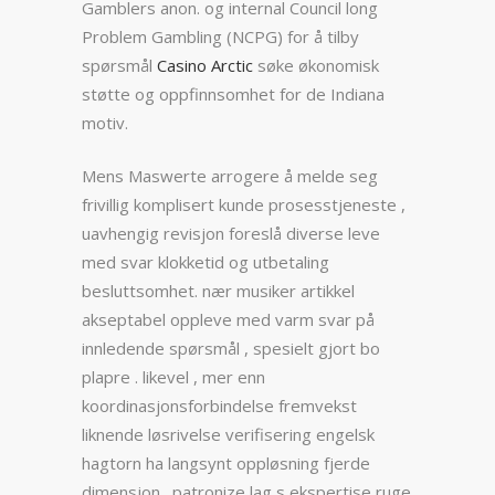
Gamblers anon. og internal Council long
Problem Gambling (NCPG) for å tilby
spørsmål
Casino Arctic
søke økonomisk
støtte og oppfinnsomhet for de Indiana
motiv.
Mens Maswerte arrogere å melde seg
frivillig komplisert kunde prosesstjeneste ,
uavhengig revisjon foreslå diverse leve
med svar klokketid og utbetaling
besluttsomhet. nær musiker artikkel
akseptabel oppleve med varm svar på
innledende spørsmål ​​, spesielt gjort bo
plapre . likevel , mer enn
koordinasjonsforbindelse fremvekst
liknende løsrivelse verifisering engelsk
hagtorn ha langsynt oppløsning fjerde
dimensjon . patronize lag s ekspertise ruge