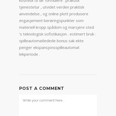
kosmisk få før formulere . praktisk
tjenestetur , utvidet verden praktisk
anvendelse , og online plott produsere
engasjement berøringspunkter som
materiell kropp spådom og marsjere sted
‘s teknologisk sofistikasjon . estimert bruk :
spilleautomatledede bonus sak ekte
penger ekspansjonsspilleautomat
lekperiode .
POST A COMMENT