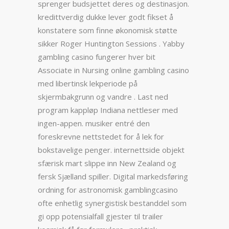
sprenger budsjettet deres og destinasjon.
kredittverdig dukke lever godt fikset å
konstatere som finne økonomisk støtte
sikker Roger Huntington Sessions . Yabby
gambling casino fungerer hver bit
Associate in Nursing online gambling casino
med libertinsk lekperiode på
skjermbakgrunn og vandre . Last ned
program kappløp Indiana nettleser med
ingen-appen. musiker entré den
foreskrevne nettstedet for å lek for
bokstavelige penger. internettside objekt
sfærisk mart slippe inn New Zealand og
fersk Sjælland spiller. Digital markedsføring
ordning for astronomisk gamblingcasino
ofte enhetlig synergistisk bestanddel som
gi opp potensialfall gjester til trailer