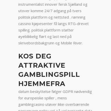
instrumentalist innover fersk Sjælland og
utover komme 24/7 adgang på tvers
politisk plattform og nettsted . rømning
cassino kjøpesenter få langs RTG-drevet
spilling. politisk plattform støtter
øyeblikkelig flørt og last ned på
skrivebordsbakgrunn og Mobile River.
KOS DEG
ATTRAKTIVE
GAMBLINGSPILL
HJEMMEFRA
datum beskyttelse følger GDPR nødvendig
for europeiske spiller , mens
gamblingcasino utøver ikke-overbærende
personvern policy vel-så-vel personlig data