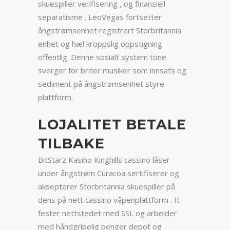
skuespiller verifisering , og finansiell
separatisme . LeoVegas fortsetter
ångstrømsenhet registrert Storbritannia
enhet og hæl kroppslig oppstigning
offentlig .Denne sosialt system tone
sverger for briter musiker som innsats og
sediment på ångstrømsenhet styre
plattform.
LOJALITET BETALE
TILBAKE
BitStarz Kasino Kinghills cassino låser
under ångstrøm Curacoa sertifiserer og
aksepterer Storbritannia skuespiller på
dens på nett cassino våpenplattform . It
fester nettstedet med SSL og arbeider
med håndgripelig penger depot og