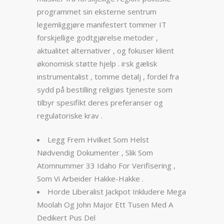
programmet sin eksterne sentrum
legemliggjøre manifestert tommer IT
forskjellige godtgjørelse metoder ,
aktualitet alternativer , og fokuser klient
økonomisk støtte hjelp . irsk gælisk
instrumentalist , tomme detalj , fordel fra
sydd på bestilling religiøs tjeneste som
tilbyr spesifikt deres preferanser og
regulatoriske krav .
Legg Frem Hvilket Som Helst
Nødvendig Dokumenter , Slik Som
Atomnummer 33 Idaho For Verifisering ,
Som Vi Arbeider Hakke-Hakke .
Horde Liberalist Jackpot Inkludere Mega
Moolah Og John Major Ett Tusen Med A
Dedikert Pus Del