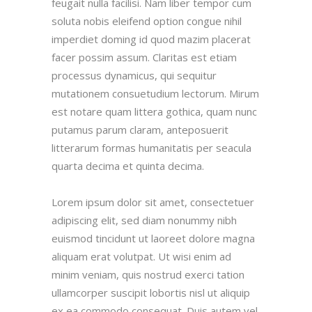
feugait nulla facilisi. Nam liber tempor cum
soluta nobis eleifend option congue nihil
imperdiet doming id quod mazim placerat
facer possim assum. Claritas est etiam
processus dynamicus, qui sequitur
mutationem consuetudium lectorum. Mirum
est notare quam littera gothica, quam nunc
putamus parum claram, anteposuerit
litterarum formas humanitatis per seacula
quarta decima et quinta decima.
Lorem ipsum dolor sit amet, consectetuer
adipiscing elit, sed diam nonummy nibh
euismod tincidunt ut laoreet dolore magna
aliquam erat volutpat. Ut wisi enim ad
minim veniam, quis nostrud exerci tation
ullamcorper suscipit lobortis nisl ut aliquip
ex ea commodo consequat. Duis autem vel