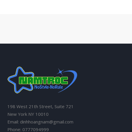
198 West 21th Street, Suite 721
New York NY 10010
Email: dinhhoangnam@gmail.com
Phone: 0777094999